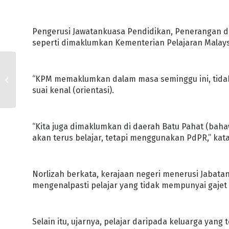
Pengerusi Jawatankuasa Pendidikan, Penerangan da
seperti dimaklumkan Kementerian Pelajaran Malays
KERAJAAN JOHOR
TERIMA RM296.4 JUTA
“KPM memaklumkan dalam masa seminggu ini, tidak
BAIK PULIH JALAN
suai kenal (orientasi).
NEGERI, PERSEKUTUAN
“Kita juga dimaklumkan di daerah Batu Pahat (bahaw
akan terus belajar, tetapi menggunakan PdPR,” katan
Norlizah berkata, kerajaan negeri menerusi Jabata
mengenalpasti pelajar yang tidak mempunyai gajet 
Selain itu, ujarnya, pelajar daripada keluarga yang