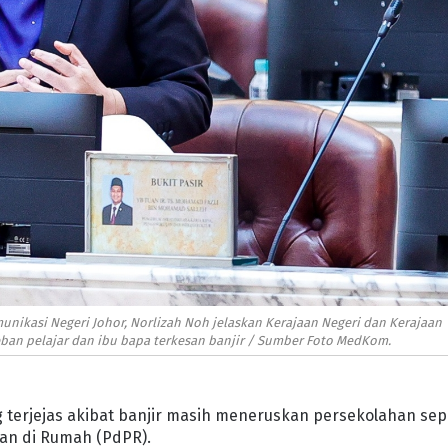
ikasi Negeri Johor, Norlizah Noh jelaskan Kerajaan Negeri dan Kerajaan
n pelajar dan ibu bapa terkesan banjir / Sumber Foto MedKom.
ng terjejas akibat banjir masih meneruskan persekolahan sep
an di Rumah (PdPR).