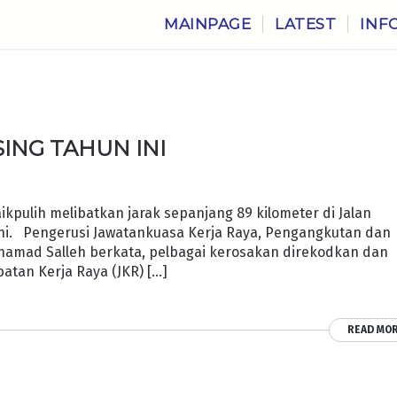
MAINPAGE
LATEST
INF
SING TAHUN INI
pulih melibatkan jarak sepanjang 89 kilometer di Jalan
 ini. Pengerusi Jawatankuasa Kerja Raya, Pengangkutan dan
 Mohamad Salleh berkata, pelbagai kerosakan direkodkan dan
atan Kerja Raya (JKR) […]
READ MO