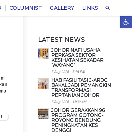
O
COLUMNIST
GALLERY
LINKS
Ope
LATEST NEWS
JOHOR NAFI USAHA
PERKASA SEKTOR
KESIHATAN SEKADAR
‘WAYANG’
7 Aug 2026 - 5:18 PM
zam
HAB FASILITASI J-ARDC
skan
BAKAL JADI PEMANGKIN
TRANSFORMASI
ama
PERTANIAN JOHOR
7 Aug 2026 - 11:39 AM
JOHOR GERAKKAN 96
PROGRAM GOTONG-
RE
ROYONG BENDUNG
PENINGKATAN KES
DENGGI