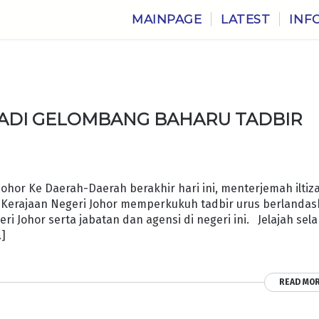
MAINPAGE
LATEST
INF
JADI GELOMBANG BAHARU TADBIR
Johor Ke Daerah-Daerah berakhir hari ini, menterjemah ilti
a Kerajaan Negeri Johor memperkukuh tadbir urus berlanda
 Johor serta jabatan dan agensi di negeri ini. Jelajah sel
…]
READ MO