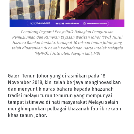
Penolong Pegawai Penyelidik Bahagian Pengurusan
Pemuziuman dan Pameran Yayasan Warisan Johor (YWJ), Nurul
Haziera Ramlan berkata, terdapat 10 rekaan tenun Johor yang
telah dipatenkan di bawah Perbadanan Harta Intelek Malaysia
(MyIPO). | Foto oleh: Asyiqin Jalil, MDJ
Galeri Tenun Johor yang dirasmikan pada 18
November 2018, kini telah berjaya menginovasikan
dan menyuntik nafas baharu kepada khazanah
tradisi melayu turun temurun yang mempunyai
tempat istimewa di hati masyarakat Melayu selain
menghimpunkan pelbagai khazanah fabrik rekaan
khas tenun Johor.