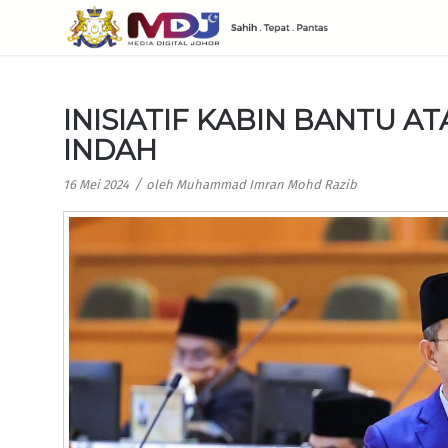
INISIATIF KABIN BANTU AT
INDAH
/
16 Mei 2024
oleh
Muhammad Imran Mohd Razib