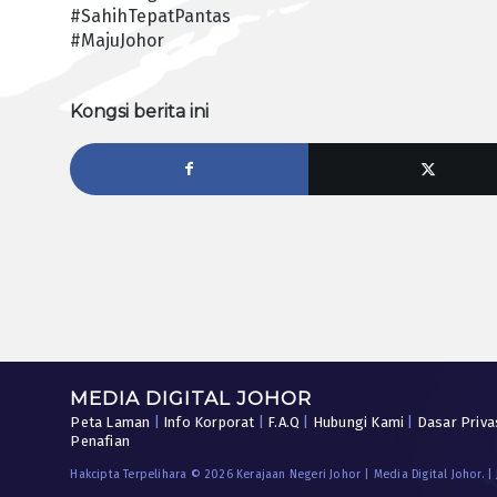
#SahihTepatPantas
#MajuJohor
Kongsi berita ini
MEDIA DIGITAL JOHOR
Peta Laman
|
Info Korporat
|
F.A.Q
|
Hubungi Kami
|
Dasar Priva
Penafian
Hakcipta Terpelihara © 2026 Kerajaan Negeri Johor | Media Digital Johor. |