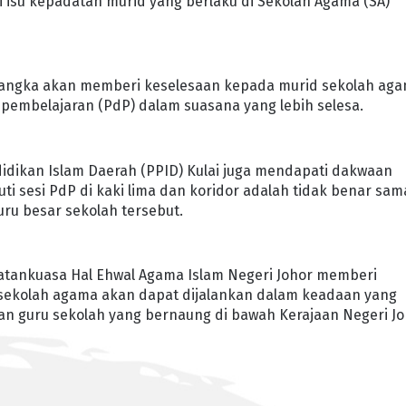
 isu kepadatan murid yang berlaku di Sekolah Agama (SA)
dijangka akan memberi keselesaan kepada murid sekolah ag
 pembelajaran (PdP) dalam suasana yang lebih selesa.
didikan Islam Daerah (PPID) Kulai juga mendapati dakwaan
 sesi PdP di kaki lima dan koridor adalah tidak benar sam
guru besar sekolah tersebut.
watankuasa Hal Ehwal Agama Islam Negeri Johor memberi
 sekolah agama akan dapat dijalankan dalam keadaan yang
n guru sekolah yang bernaung di bawah Kerajaan Negeri Jo