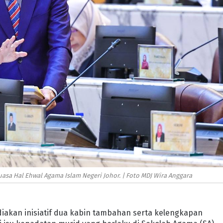
asa Hal Ehwal Agama Islam Negeri Johor. | Foto MDJ Wira Anggara
iakan inisiatif dua kabin tambahan serta kelengkapan