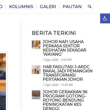
O
KOLUMNIS
GALERI
PAUTAN
Ope
BERITA TERKINI
JOHOR NAFI USAHA
PERKASA SEKTOR
KESIHATAN SEKADAR
‘WAYANG’
7 Ogo 2026 - 5:18 PM
HAB FASILITASI J-ARDC
BAKAL JADI PEMANGKIN
TRANSFORMASI
PERTANIAN JOHOR
7 Ogo 2026 - 11:39 AM
JOHOR GERAKKAN 96
PROGRAM GOTONG-
ROYONG BENDUNG
PENINGKATAN KES
DENGGI