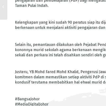
pengajaran dan pembelajaran (PdP) bagi mengatasi
PANDUIT CORP LABUR
Taman Pulai Indah.
RM160 JUTA BUKA
FASILITI DI SENAI
Kelengkapan yang kini sudah 90 peratus siap itu 
berkenaan untuk menjalani aktiviti pengajaran dan
Selain itu, pemantauan dilakukan oleh Pejabat Pen
kononnya murid sekolah agama berkenaan mengikuti
sekali dan perkara ini telah disahkan sendiri oleh 
Justeru, YB Mohd Fared Mohd Khalid, Pengerusi Ja
komitmen dalam memastikan setiap aktiviti PdP di
kondusif terutama membabitkan hal ehwal murid da
#BangsaJohor
#MediaDigitalJohor