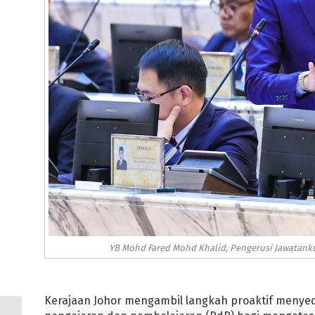
YB Mohd Fared Mohd Khalid, Pengerusi Jawatanku
Kerajaan Johor mengambil langkah proaktif menyed