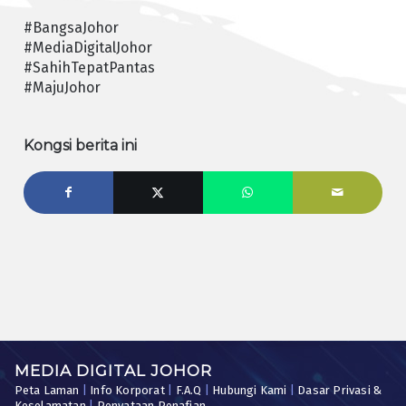
#BangsaJohor
#MediaDigitalJohor
#SahihTepatPantas
#MajuJohor
Kongsi berita ini
MEDIA DIGITAL JOHOR
Peta Laman
|
Info Korporat
|
F.A.Q
|
Hubungi Kami
|
Dasar Privasi &
Keselamatan
|
Penyataan Penafian