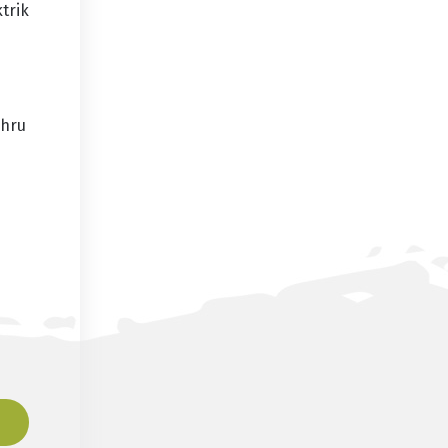
trik
ahru