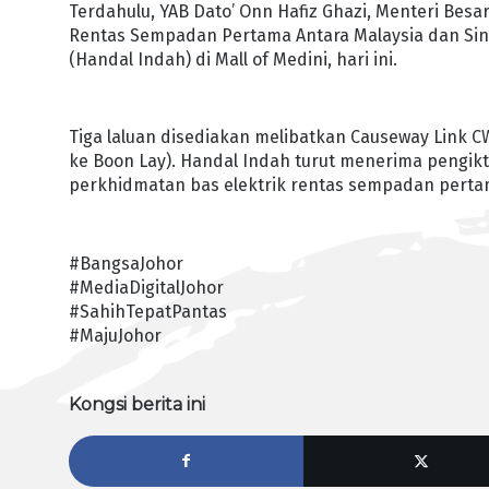
Terdahulu, YAB Dato’ Onn Hafiz Ghazi, Menteri Be
Rentas Sempadan Pertama Antara Malaysia dan Sing
(Handal Indah) di Mall of Medini, hari ini.
Tiga laluan disediakan melibatkan Causeway Link C
ke Boon Lay). Handal Indah turut menerima pengik
perkhidmatan bas elektrik rentas sempadan pertam
#BangsaJohor
#MediaDigitalJohor
#SahihTepatPantas
#MajuJohor
Kongsi berita ini