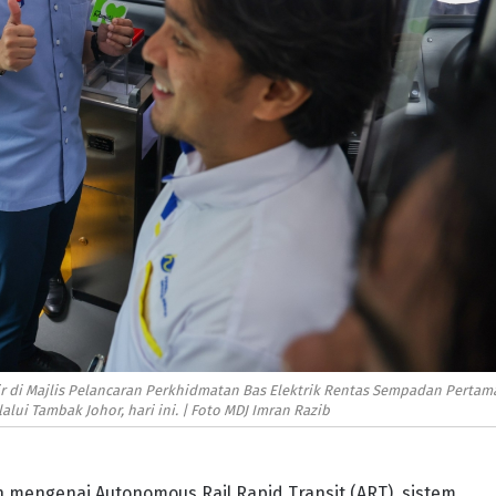
dir di Majlis Pelancaran Perkhidmatan Bas Elektrik Rentas Sempadan Pertam
lui Tambak Johor, hari ini. | Foto MDJ Imran Razib
mengenai Autonomous Rail Rapid Transit (ART), sistem