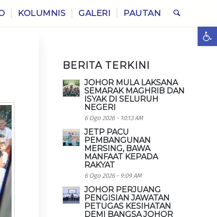
O
KOLUMNIS
GALERI
PAUTAN
Ope
BERITA TERKINI
JOHOR MULA LAKSANA
SEMARAK MAGHRIB DAN
ISYAK DI SELURUH
NEGERI
6 Ogo 2026 - 10:13 AM
JETP PACU
PEMBANGUNAN
MERSING, BAWA
MANFAAT KEPADA
RAKYAT
6 Ogo 2026 - 9:09 AM
JOHOR PERJUANG
PENGISIAN JAWATAN
PETUGAS KESIHATAN
DEMI BANGSA JOHOR