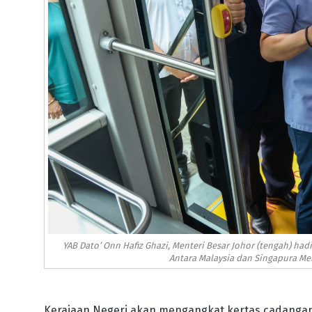
YAB Dato’ Onn Hafiz Ghazi, Menteri Besar Johor (tengah) ha
Antara Malaysia dan Singapura Mela
Kerajaan Negeri akan mengangkat kertas cadangan 