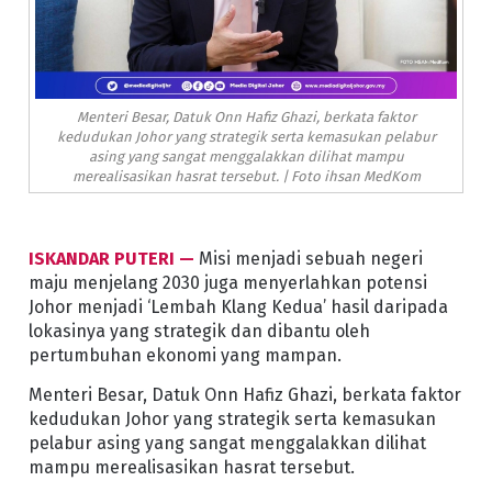
Menteri Besar, Datuk Onn Hafiz Ghazi, berkata faktor
kedudukan Johor yang strategik serta kemasukan pelabur
asing yang sangat menggalakkan dilihat mampu
merealisasikan hasrat tersebut. | Foto ihsan MedKom
ISKANDAR PUTERI —
Misi menjadi sebuah negeri
maju menjelang 2030 juga menyerlahkan potensi
Johor menjadi ‘Lembah Klang Kedua’ hasil daripada
lokasinya yang strategik dan dibantu oleh
pertumbuhan ekonomi yang mampan.
Menteri Besar, Datuk Onn Hafiz Ghazi, berkata faktor
kedudukan Johor yang strategik serta kemasukan
pelabur asing yang sangat menggalakkan dilihat
mampu merealisasikan hasrat tersebut.