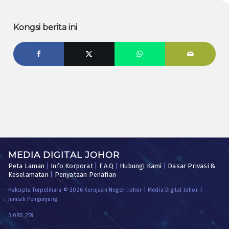
Kongsi berita ini
MEDIA DIGITAL JOHOR
Peta Laman
|
Info Korporat
|
F.A.Q
|
Hubungi Kami
|
Dasar Privasi &
Keselamatan
|
Penyataan Penafian
Hakcipta Terpelihara © 2026 Kerajaan Negeri Johor | Media Digital Johor. |
Jumlah Pengunjung:
3,080,259