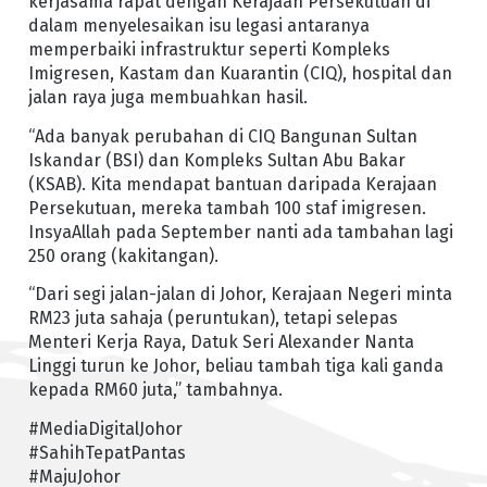
kerjasama rapat dengan Kerajaan Persekutuan di
dalam menyelesaikan isu legasi antaranya
memperbaiki infrastruktur seperti Kompleks
Imigresen, Kastam dan Kuarantin (CIQ), hospital dan
jalan raya juga membuahkan hasil.
“Ada banyak perubahan di CIQ Bangunan Sultan
Iskandar (BSI) dan Kompleks Sultan Abu Bakar
(KSAB). Kita mendapat bantuan daripada Kerajaan
Persekutuan, mereka tambah 100 staf imigresen.
InsyaAllah pada September nanti ada tambahan lagi
250 orang (kakitangan).
“Dari segi jalan-jalan di Johor, Kerajaan Negeri minta
RM23 juta sahaja (peruntukan), tetapi selepas
Menteri Kerja Raya, Datuk Seri Alexander Nanta
Linggi turun ke Johor, beliau tambah tiga kali ganda
kepada RM60 juta,” tambahnya.
#MediaDigitalJohor
#SahihTepatPantas
#MajuJohor