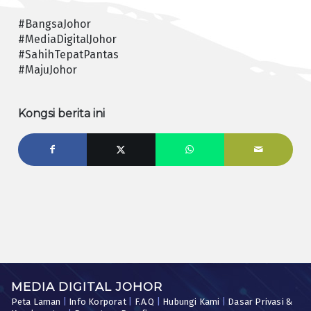
#BangsaJohor
#MediaDigitalJohor
#SahihTepatPantas
#MajuJohor
Kongsi berita ini
MEDIA DIGITAL JOHOR
Peta Laman
|
Info Korporat
|
F.A.Q
|
Hubungi Kami
|
Dasar Privasi &