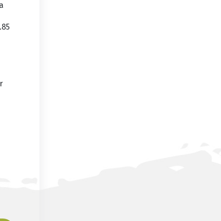
a
.85
r