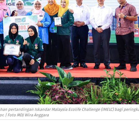
an pertandingan Iskandar Malaysia Ecolife Challenge (IMELC) bagi peringk
or. | Foto MDJ Wira Anggara