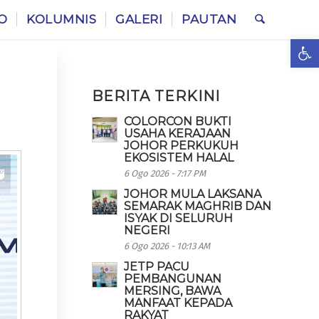
O
KOLUMNIS
GALERI
PAUTAN
Ope
BERITA TERKINI
COLORCON BUKTI
USAHA KERAJAAN
JOHOR PERKUKUH
EKOSISTEM HALAL
6 Ogo 2026 - 7:17 PM
JOHOR MULA LAKSANA
SEMARAK MAGHRIB DAN
ISYAK DI SELURUH
NEGERI
6 Ogo 2026 - 10:13 AM
JETP PACU
PEMBANGUNAN
MERSING, BAWA
MANFAAT KEPADA
RAKYAT