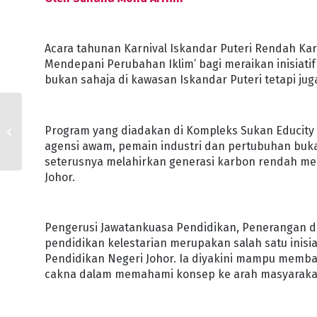
Acara tahunan Karnival Iskandar Puteri Rendah Kar
Mendepani Perubahan Iklim’ bagi meraikan inisiati
bukan sahaja di kawasan Iskandar Puteri tetapi jug
SUNWAY BINA
Program yang diadakan di Kompleks Sukan Educity i
‘EQUALBASE SUNWAY
agensi awam, pemain industri dan pertubuhan buk
103°’ ISKANDAR PUTERI
seterusnya melahirkan generasi karbon rendah mene
Johor.
Pengerusi Jawatankuasa Pendidikan, Penerangan d
pendidikan kelestarian merupakan salah satu inisia
Pendidikan Negeri Johor. Ia diyakini mampu memb
cakna dalam memahami konsep ke arah masyaraka