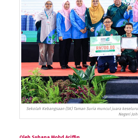
Sekolah Kebangsaan (SK) Taman Suria muncul juara keseluruh
Negeri Joh
Oleh Suhana Mohd Ariffin