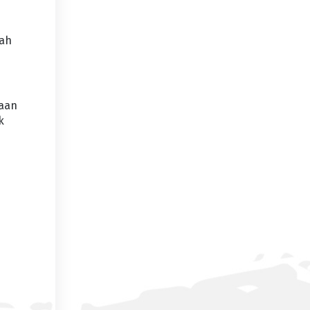
lah
jaan
k