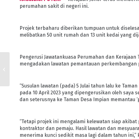
perumahan sakit di negeri ini.
Projek terbaharu diberikan tumpuan untuk diseles
melibatkan 50 unit rumah dan 13 unit kedai yang dij
Pengerusi Jawatankuasa Perumahan dan Kerajaan Te
141 KALI DERMA DARAH
mengadakan lawatan pemantauan perkembangan pr
SEJAK BERUSIA 18
TAHUN
“Susulan lawatan (pada) 5 Julai tahun lalu ke Tam
pada 10 April 2023 yang dipengerusikan oleh saya se
dan seterusnya ke Taman Desa Impian memantau ‘pro
“Tetapi projek ini mengalami kelewatan siap akiba
kontraktor dan pemaju. Hasil lawatan dan mesyuarat 
menerima kunci sedikit masa lagi dalam tahun ini,