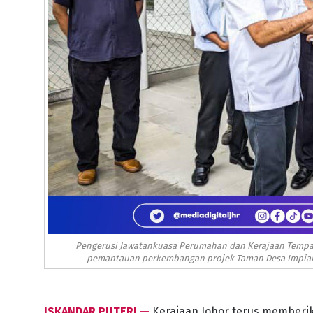
Pengerusi Jawatankuasa Perumahan dan Kerajaan Tempat
pemantauan perkembangan projek Taman Desa Impian, 
ISKANDAR PUTERI —
Kerajaan Johor terus memberi