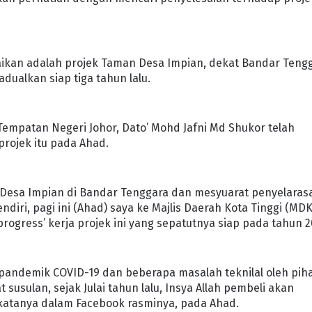
aikan adalah projek Taman Desa Impian, dekat Bandar Teng
adualkan siap tiga tahun lalu.
mpatan Negeri Johor, Dato’ Mohd Jafni Md Shukor telah
ojek itu pada Ahad.
an Desa Impian di Bandar Tenggara dan mesyuarat penyelaras
ndiri, pagi ini (Ahad) saya ke Majlis Daerah Kota Tinggi (MD
gress’ kerja projek ini yang sepatutnya siap pada tahun 2
t pandemik COVID-19 dan beberapa masalah teknilal oleh pih
susulan, sejak Julai tahun lalu, Insya Allah pembeli akan
” katanya dalam Facebook rasminya, pada Ahad.