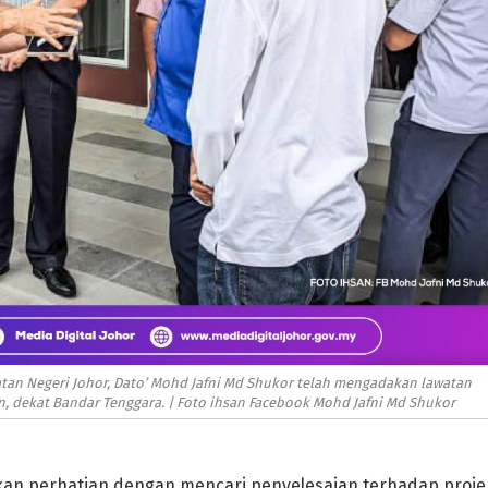
an Negeri Johor, Dato’ Mohd Jafni Md Shukor telah mengadakan lawatan
dekat Bandar Tenggara. | Foto ihsan Facebook Mohd Jafni Md Shukor
kan perhatian dengan mencari penyelesaian terhadap proje