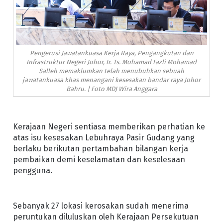
Pengerusi Jawatankuasa Kerja Raya, Pengangkutan dan
Infrastruktur Negeri Johor, Ir. Ts. Mohamad Fazli Mohamad
Salleh memaklumkan telah menubuhkan sebuah
jawatankuasa khas menangani kesesakan bandar raya Johor
Bahru. | Foto MDJ Wira Anggara
Kerajaan Negeri sentiasa memberikan perhatian ke
atas isu kesesakan Lebuhraya Pasir Gudang yang
berlaku berikutan pertambahan bilangan kerja
pembaikan demi keselamatan dan keselesaan
pengguna.
Sebanyak 27 lokasi kerosakan sudah menerima
peruntukan diluluskan oleh Kerajaan Persekutuan