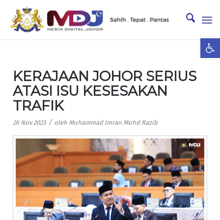
Ope
KERAJAAN JOHOR SERIUS
ATASI ISU KESESAKAN
TRAFIK
/
26 Nov 2023
oleh
Muhammad Imran Mohd Razib