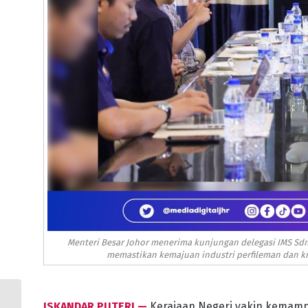
Menteri Besar Johor menerima kunjungan delegasi IMS Sdn
memastikan kemajuan industri perfileman dan krea
KERAJAAN JOHOR TERUS
ISKANDAR PUTERI —
Kerajaan Negeri yakin kemampu