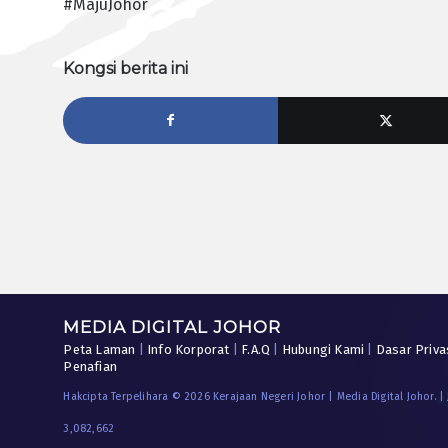
#MajuJohor
Kongsi berita ini
MEDIA DIGITAL JOHOR
Peta Laman
|
Info Korporat
|
F.A.Q
|
Hubungi Kami
|
Dasar Priva
Penafian
Hakcipta Terpelihara © 2026 Kerajaan Negeri Johor | Media Digital Johor. |
3,082,662