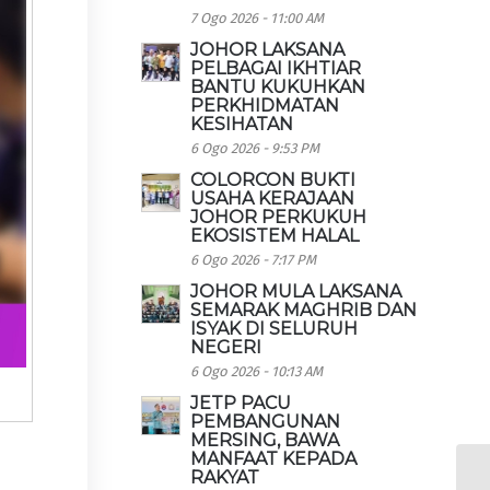
7 Ogo 2026 - 11:00 AM
JOHOR LAKSANA
PELBAGAI IKHTIAR
BANTU KUKUHKAN
PERKHIDMATAN
KESIHATAN
6 Ogo 2026 - 9:53 PM
COLORCON BUKTI
USAHA KERAJAAN
JOHOR PERKUKUH
EKOSISTEM HALAL
6 Ogo 2026 - 7:17 PM
JOHOR MULA LAKSANA
SEMARAK MAGHRIB DAN
ISYAK DI SELURUH
NEGERI
6 Ogo 2026 - 10:13 AM
JETP PACU
PEMBANGUNAN
MERSING, BAWA
MANFAAT KEPADA
RAKYAT
)