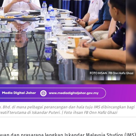
. Bhd. di mana pelbagai perancangan dan hala tuju IMS dibincangkan bagi
tif terutama di Iskandar Puteri. | Foto ihsan FB Onn Hafiz Ghazi
an dan prasarana lengkap Iskandar Malaysia Studios (IMS