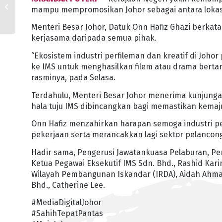
KOMITED SELESAIKAN
mampu mempromosikan Johor sebagai antara lokasi 
PROJEK PERUMAHAN
SAKIT DAN TERBENGK...
Menteri Besar Johor, Datuk Onn Hafiz Ghazi berkat
kerjasama daripada semua pihak.
“Ekosistem industri perfileman dan kreatif di Joho
ke IMS untuk menghasilkan filem atau drama bertar
rasminya, pada Selasa.
Terdahulu, Menteri Besar Johor menerima kunjunga
hala tuju IMS dibincangkan bagi memastikan kemajua
Onn Hafiz menzahirkan harapan semoga industri p
pekerjaan serta merancakkan lagi sektor pelanco
Hadir sama, Pengerusi Jawatankuasa Pelaburan, Pe
Ketua Pegawai Eksekutif IMS Sdn. Bhd., Rashid Ka
Wilayah Pembangunan Iskandar (IRDA), Aidah Ahm
Bhd., Catherine Lee.
#MediaDigitalJohor
#SahihTepatPantas