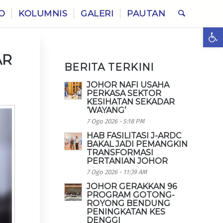
O
KOLUMNIS
GALERI
PAUTAN
Ope
AR
BERITA TERKINI
JOHOR NAFI USAHA
PERKASA SEKTOR
KESIHATAN SEKADAR
‘WAYANG’
7 Ogo 2026 - 5:18 PM
HAB FASILITASI J-ARDC
BAKAL JADI PEMANGKIN
TRANSFORMASI
PERTANIAN JOHOR
7 Ogo 2026 - 11:39 AM
JOHOR GERAKKAN 96
PROGRAM GOTONG-
ROYONG BENDUNG
PENINGKATAN KES
DENGGI