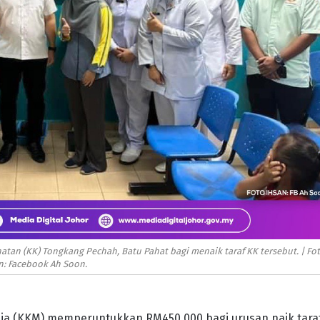
an (KK) Tongkang Pechah, Batu Pahat bagi menaik taraf KK tersebut. | Fo
n: Facebook Ah Soon.
ia (KKM) memperuntukkan RM450,000 bagi urusan naik tara