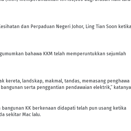
.
esihatan dan Perpaduan Negeri Johor, Ling Tian Soon ketik
 mengumumkan bahawa KKM telah memperuntukkan sejumlah
letak kereta, landskap, makmal, tandas, memasang penghawa
 bangunan serta penggantian pendawaian elektrik,” katanya
an bangunan KK berkenaan didapati telah pun usang ketika
da sekitar Mac lalu.