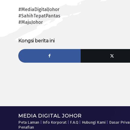
#MediaDigitalJohor
#SahihTepatPantas
#MajuJohor
Kongsi berita ini
MEDIA DIGITAL JOHOR
Peta Laman
|
Info Korporat
|
F.A.Q
|
Hubungi Kami
|
Dasar Priva
Penafian