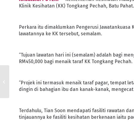
Klinik Kesihatan (KK) Tongkang Pechah, Batu Pahat
Perkara itu dimaklumkan Pengerusi Jawatankuasa K
lawatannya ke KK tersebut, semalam.
“Tujuan lawatan hari ini (semalam) adalah bagi
RM450,000 bagi menaik taraf KK Tongkang Pechah.
JDT LANCAR JDT FAN
TOKEN DI SOCIOS.COM
“Projek ini termasuk menaik taraf pagar, tempat 
5 JULAI INI
dingin di bahagian ibu dan kanak-kanak, mengecat
Terdahulu, Tian Soon mendapati fasiliti rawatan d
tinjauannya ke fasiliti kesihatan berkenaan iaitu pa