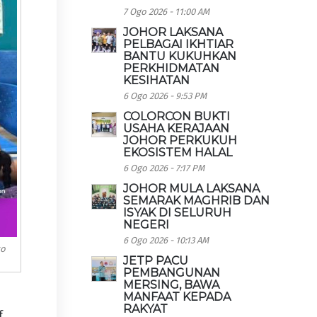
7 Ogo 2026 - 11:00 AM
JOHOR LAKSANA
PELBAGAI IKHTIAR
BANTU KUKUHKAN
PERKHIDMATAN
KESIHATAN
6 Ogo 2026 - 9:53 PM
COLORCON BUKTI
USAHA KERAJAAN
JOHOR PERKUKUH
EKOSISTEM HALAL
6 Ogo 2026 - 7:17 PM
JOHOR MULA LAKSANA
SEMARAK MAGHRIB DAN
ISYAK DI SELURUH
NEGERI
6 Ogo 2026 - 10:13 AM
to
JETP PACU
PEMBANGUNAN
MERSING, BAWA
MANFAAT KEPADA
RAKYAT
f