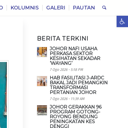
O
KOLUMNIS
GALERI
PAUTAN
Ope
BERITA TERKINI
JOHOR NAFI USAHA
PERKASA SEKTOR
KESIHATAN SEKADAR
‘WAYANG’
7 Ogo 2026 - 5:18 PM
HAB FASILITASI J-ARDC
BAKAL JADI PEMANGKIN
TRANSFORMASI
PERTANIAN JOHOR
7 Ogo 2026 - 11:39 AM
JOHOR GERAKKAN 96
PROGRAM GOTONG-
ROYONG BENDUNG
PENINGKATAN KES
DENGGI