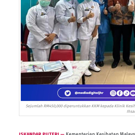
Sejumlah RM450,000 diperuntukkan KKM kepada Klinik Kesihat
Ihsa
ISKANDAR PUTERI —
Kementerian Kesihatan Malays