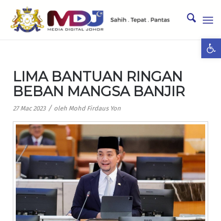
Ope
LIMA BANTUAN RINGAN
BEBAN MANGSA BANJIR
/
27 Mac 2023
oleh
Mohd Firdaus Yon