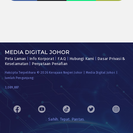
MEDIA DIGITAL JOHOR
Peta Laman
|
Info Korporat
|
F.A.Q
|
Hubungi Kami
|
Dasar Privasi &
Keselamatan
|
Penyataan Penafian
Hakcipta Terpelihara © 2026 Kerajaan Negeri Johor | Media Digital Johor. |
Jumlah Pengunjung:
3,089,887
Sahih. Tepat. Pantas.