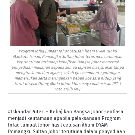
Program Infaq Jumaat Johor cetusan ilham DYAM Tunku
Mahkota Ismail, Pemangku Sultan Johor terus mencerminkan
keprihatinan terhadap kebajikan Bangsa Johor menerusi
penyediaan makanan kepada semua lapisan masyarakat tanpa
mengira kaum dan agama, sekali gus membantu golongan
memerlukan serta meringankan beban kos sara hidup yang
turut dirasai Orang Muda Johor khususnya mahasiswa IPT. |
Foto arkib MDJ
#IskandarPuteri – Kebajikan Bangsa Johor sentiasa
menjadi keutamaan apabila pelaksanaan Program
Infaq Jumaat Johor hasil cetusan ilham DYAM
Pemangku Sultan Johor terutama dalam penyediaan