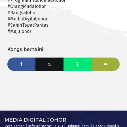
#ProgramInfaqJumaatJohor
#OrangMudaJohor
#BangsaJohor
#MediaDigitalJohor
#SahihTepatPantas
#MajuJohor
Kongsi berita ini
MEDIA DIGITAL JOHOR
Peta Laman
|
Info Korporat
|
F.A.Q
|
Hubungi Kami
|
Dasar Privasi &