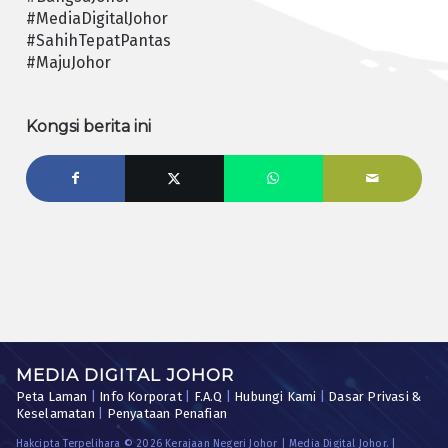
#MediaDigitalJohor
#SahihTepatPantas
#MajuJohor
Kongsi berita ini
MEDIA DIGITAL JOHOR
Peta Laman
|
Info Korporat
|
F.A.Q
|
Hubungi Kami
|
Dasar Privasi &
Keselamatan
|
Penyataan Penafian
Hakcipta Terpelihara © 2026 Kerajaan Negeri Johor | Media Digital Johor. |