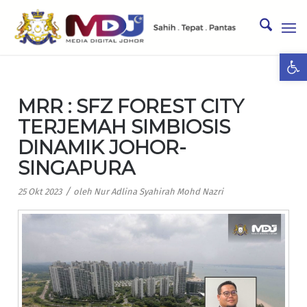
Ope
MRR : SFZ FOREST CITY
TERJEMAH SIMBIOSIS
DINAMIK JOHOR-
SINGAPURA
/
25 Okt 2023
oleh
Nur Adlina Syahirah Mohd Nazri