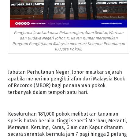
Pengerusi Jawatankuasa Pelancongan, Alam Sekitar, Warisan
dan Budaya Negeri Johor, K. Raven Kumar merasmikan
Program Penghijauan Malaysia menerusi Kempen Penanaman
100 Juta Pokok.
Jabatan Perhutanan Negeri Johor melakar sejarah
apabila menerima pengiktirafan dari Malaysia Book
of Records (MBOR) bagi penanaman pokok
terbanyak dalam tempoh satu hari.
Keseluruhan 181,000 pokok melibatkan tanaman
spesis hutan bernilai tinggi seperti Merbau, Meranti,
Merawan, Keruing, Karas, Giam dan Kapur ditanam
secara serentak bermula jam 7 pagi hingga 2 petang