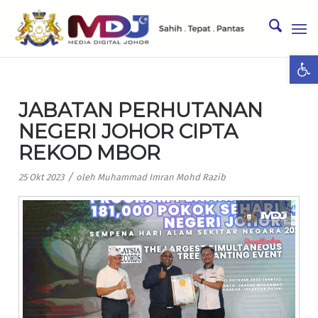
Ope
JABATAN PERHUTANAN
NEGERI JOHOR CIPTA
REKOD MBOR
/
25 Okt 2023
oleh
Muhammad Imran Mohd Razib