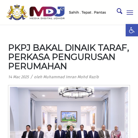
Ope
PKPJ BAKAL DINAIK TARAF,
PERKASA PENGURUSAN
PERUMAHAN
/
14 Mac 2025
oleh
Muhammad Imran Mohd Razib