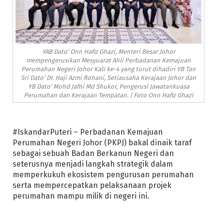
YAB Dato’ Onn Hafiz Ghazi, Menteri Besar Johor
mempengerusikan Mesyuarat Ahli Perbadanan Kemajuan
Perumahan Negeri Johor Kali ke-4 yang turut dihadiri YB Tan
Sri Dato’ Dr. Haji Azmi Rohani, Setiausaha Kerajaan Johor dan
YB Dato’ Mohd Jafni Md Shukor, Pengerusi Jawatankuasa
Perumahan dan Kerajaan Tempatan. | Foto Onn Hafiz Ghazi
#IskandarPuteri – Perbadanan Kemajuan
Perumahan Negeri Johor (PKPJ) bakal dinaik taraf
sebagai sebuah Badan Berkanun Negeri dan
seterusnya menjadi langkah strategik dalam
memperkukuh ekosistem pengurusan perumahan
serta mempercepatkan pelaksanaan projek
perumahan mampu milik di negeri ini.