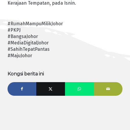
Kerajaan Tempatan, pada Isnin.
#RumahMampuMilikJohor
#PKPJ
#BangsaJohor
#MediaDigitalJohor
#SahihTepatPantas
#MajuJohor
Kongsi berita ini