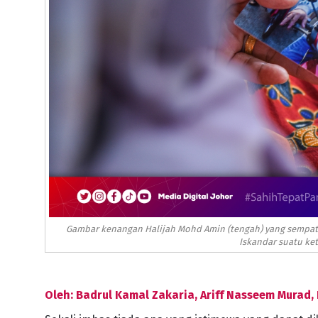
Gambar kenangan Halijah Mohd Amin (tengah) yang sempat 
Iskandar suatu ket
Oleh: Badrul Kamal Zakaria, Ariff Nasseem Murad