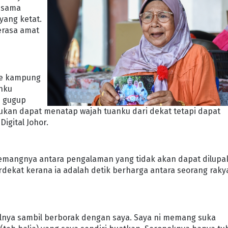
g sama
yang ketat.
erasa amat
 ke kampung
anku
n gugup
bukan dapat menatap wajah tuanku dari dekat tetapi dapat
igital Johor.
memangnya antara pengalaman yang tidak akan dapat dilup
terdekat kerana ia adalah detik berharga antara seorang raky
kalnya sambil berborak dengan saya. Saya ni memang suka