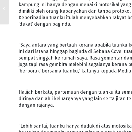
PEKA, WASPADA
kampung ini hanya dengan menaiki motosikal yan
KEADAAN TANAH KETIKA
dimiliki oleh orang kebanyakan dan tanpa protokol 
CUACA PANAS : JAS
Keperibadian tuanku itulah menyebabkan rakyat b
‘dekat’ dengan baginda.
“Saya antara yang bertuah kerana apabila tuanku
ini dari istana hinggap baginda di Sebana Cove, tu
sempat singgah ke rumah saya. Rasa gementar da
juga tapi rasa gembira melebihi segalanya kerana 
‘berborak’ bersama tuanku,” katanya kepada Media D
Halijah berkata, pertemuan dengan tuanku itu se
dirinya dan ahli keluarganya yang lain serta jiran 
dengan rajanya.
“Lebih santai, tuanku hanya duduk di atas motosi