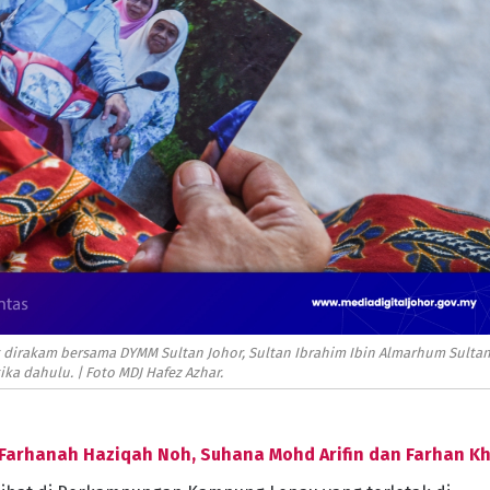
dirakam bersama DYMM Sultan Johor, Sultan Ibrahim Ibin Almarhum Sulta
ika dahulu. | Foto MDJ Hafez Azhar.
, Farhanah Haziqah Noh, Suhana Mohd Arifin dan Farhan Kh