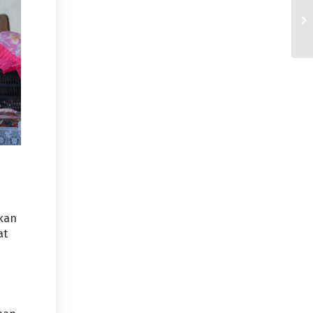
akan
at