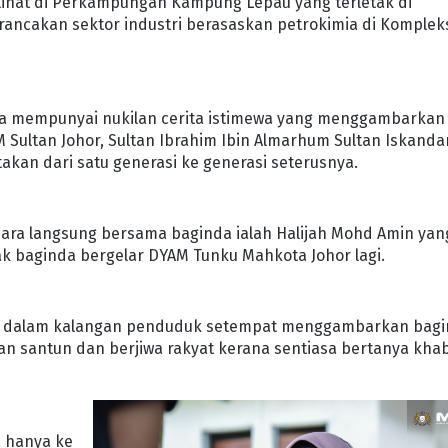
ilihat di Perkampungan Kampung Lepau yang terletak di
rancakan sektor industri berasaskan petrokimia di Komplek
a mempunyai nukilan cerita istimewa yang menggambarkan
ultan Johor, Sultan Ibrahim Ibin Almarhum Sultan Iskanda
akan dari satu generasi ke generasi seterusnya.
cara langsung bersama baginda ialah Halijah Mohd Amin yan
k baginda bergelar DYAM Tunku Mahkota Johor lagi.
Jah dalam kalangan penduduk setempat menggambarkan bag
an santun dan berjiwa rakyat kerana sentiasa bertanya kha
a hanya ke