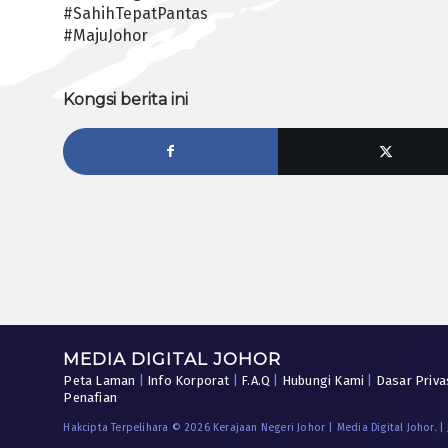
#SahihTepatPantas
#MajuJohor
Kongsi berita ini
MEDIA DIGITAL JOHOR
Peta Laman
|
Info Korporat
|
F.A.Q
|
Hubungi Kami
|
Dasar Priva
Penafian
Hakcipta Terpelihara © 2026 Kerajaan Negeri Johor | Media Digital Johor. |