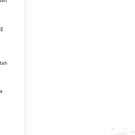
han
ng
ntah
ya