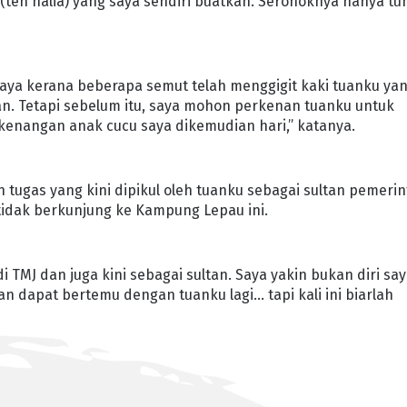
(teh halia) yang saya sendiri buatkan. Seronoknya hanya tu
saya kerana beberapa semut telah menggigit kaki tuanku ya
. Tetapi sebelum itu, saya mohon perkenan tuanku untuk
enangan anak cucu saya dikemudian hari,” katanya.
 tugas yang kini dipikul oleh tuanku sebagai sultan pemeri
idak berkunjung ke Kampung Lepau ini.
TMJ dan juga kini sebagai sultan. Saya yakin bukan diri sa
 dapat bertemu dengan tuanku lagi… tapi kali ini biarlah