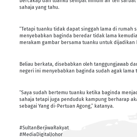
bercakap dan tuanku sempat minum air teh sarbat 
sahaja yang tahu.
“Tetapi tuanku tidak dapat singgah lama di rumah 
menyebabkan baginda beredar tidak lama kemudian
merakam gambar bersama tuanku untuk dijadikan k
Beliau berkata, disebabkan oleh tanggungjawab dan
negeri ini menyebabkan baginda sudah agak lama t
“Saya sudah bertemu tuanku ketika baginda menjadi 
sahaja tetapi juga penduduk kampung berharap akan
sebagai Yang di-Pertuan Agong,” katanya.
#SultanBerjiwaRakyat
#MediaDigitalJohor