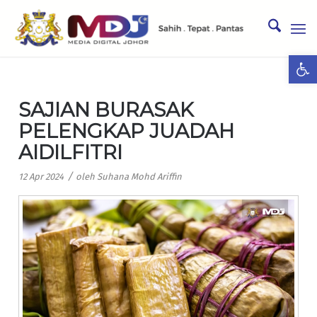
Ope
SAJIAN BURASAK
PELENGKAP JUADAH
AIDILFITRI
/
12 Apr 2024
oleh
Suhana Mohd Ariffin