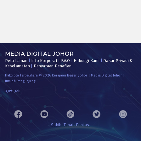
MEDIA DIGITAL JOHOR
Peta Laman
|
Info Korporat
|
F.A.Q
|
Hubungi Kami
|
Dasar Privasi &
Keselamatan
|
Penyataan Penafian
Hakcipta Terpelihara © 2026 Kerajaan Negeri Johor | Media Digital Johor. |
Jumlah Pengunjung:
3,093,470
Sahih. Tepat. Pantas.