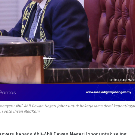
 menyeru Ahli-Ahli Dewan Negeri Johor untuk bekerjasama demi kepentinga
. | Foto ihsan MedKom
enyeru kepada Ahli-Ahli Dewan Negeri Johor untuk saling