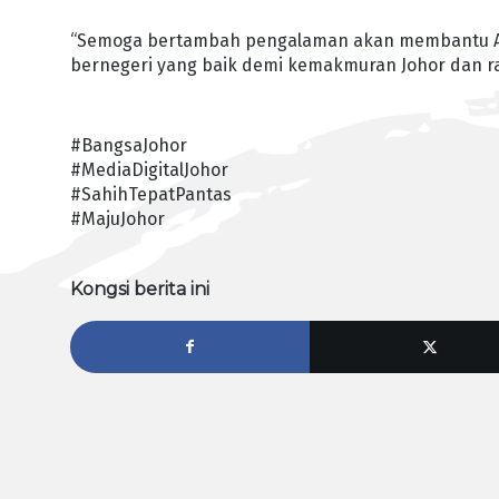
“Semoga bertambah pengalaman akan membantu Ah
bernegeri yang baik demi kemakmuran Johor dan raky
#BangsaJohor
#MediaDigitalJohor
#SahihTepatPantas
#MajuJohor
Kongsi berita ini