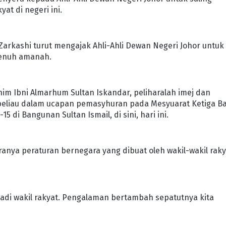
t di negeri ini.
arkashi turut mengajak Ahli-Ahli Dewan Negeri Johor untuk
penuh amanah.
him Ibni Almarhum Sultan Iskandar, peliharalah imej dan
ta beliau dalam ucapan pemasyhuran pada Mesyuarat Ketiga B
di Bangunan Sultan Ismail, di sini, hari ini.
anya peraturan bernegara yang dibuat oleh wakil-wakil raky
njadi wakil rakyat. Pengalaman bertambah sepatutnya kita