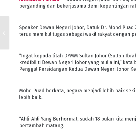
berganding dan bekerjasama demi kepentingan rakya
NAZRI ANGKAT SUMPAH
Speaker Dewan Negeri Johor, Datuk Dr. Mohd Puad Z
AHLI DEWAN NEGERI
terus memikul tugas sebagai wakil rakyat dengan 
JOHOR SIMPANG JERAM
“Ingat kepada titah DYMM Sultan Johor (Sultan Ibra
kredibiliti Dewan Negeri Johor yang mulia ini,” ka
Penggal Persidangan Kedua Dewan Negeri Johor Ke-15 
Mohd Puad berkata, negara menjadi lebih baik sekir
lebih baik.
“Ahli-Ahli Yang Berhormat, sudah 18 bulan kita me
bertambah matang.