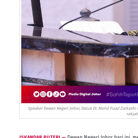
Speaker Dewan Negeri Johor, Datuk Dr. Mohd Puad Zarkashi
rakyat
ISKANDAR PUTERI —
Dewan Negeri Johor hari ini, m