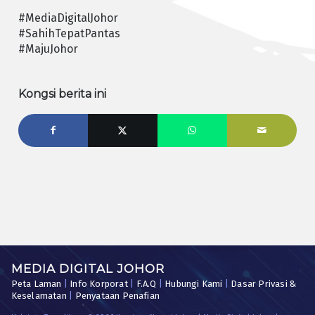
#MediaDigitalJohor
#SahihTepatPantas
#MajuJohor
Kongsi berita ini
MEDIA DIGITAL JOHOR
Peta Laman
|
Info Korporat
|
F.A.Q
|
Hubungi Kami
|
Dasar Privasi &
Keselamatan
|
Penyataan Penafian