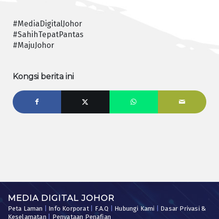
#MediaDigitalJohor
#SahihTepatPantas
#MajuJohor
Kongsi berita ini
MEDIA DIGITAL JOHOR
Peta Laman
|
Info Korporat
|
F.A.Q
|
Hubungi Kami
|
Dasar Privasi &
Keselamatan
|
Penyataan Penafian