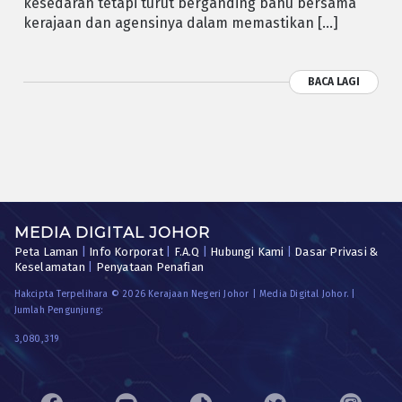
kesedaran tetapi turut berganding bahu bersama
kerajaan dan agensinya dalam memastikan […]
BACA LAGI
MEDIA DIGITAL JOHOR
Peta Laman
|
Info Korporat
|
F.A.Q
|
Hubungi Kami
|
Dasar Privasi &
Keselamatan
|
Penyataan Penafian
Hakcipta Terpelihara © 2026 Kerajaan Negeri Johor | Media Digital Johor. |
Jumlah Pengunjung:
3,080,319