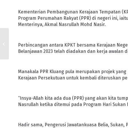
Kementerian Pembangunan Kerajaan Tempatan (K
Program Perumahan Rakyat (PPR) di negeri ini, iai
Menterinya, Akmal Nasrullah Mohd Nasir.
BELANJAWAN 2024
AMBIL KIRA KEPERLUAN
Perbincangan antara KPKT bersama Kerajaan Neger
JOHOR : MENTERI
Belanjawan 2023 telah diadakan dan kerja awalan 
BESAR
Manakala PPR Kluang pula merupakan projek yang p
Kerajaan Persekutuan untuk kembali diteruskan p
“Insya-Allah kita ada dua (PPR) yang akan kita tump
Nasrullah ketika ditemui pada Program Hari Sukan N
Hadir sama, Pengerusi Jawatankuasa Belia, Sukan