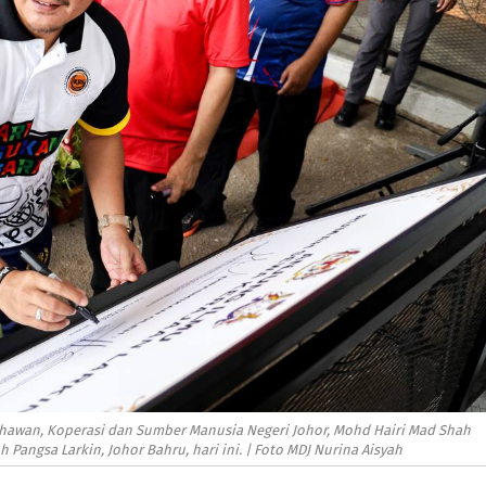
hawan, Koperasi dan Sumber Manusia Negeri Johor, Mohd Hairi Mad Shah
angsa Larkin, Johor Bahru, hari ini. | Foto MDJ Nurina Aisyah