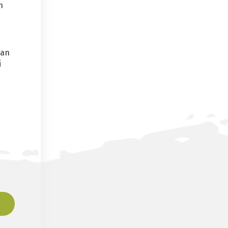
n
kan
i