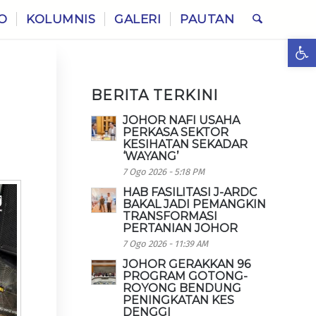
O
KOLUMNIS
GALERI
PAUTAN
Ope
BERITA TERKINI
JOHOR NAFI USAHA
PERKASA SEKTOR
KESIHATAN SEKADAR
‘WAYANG’
7 Ogo 2026 - 5:18 PM
HAB FASILITASI J-ARDC
BAKAL JADI PEMANGKIN
TRANSFORMASI
PERTANIAN JOHOR
7 Ogo 2026 - 11:39 AM
JOHOR GERAKKAN 96
PROGRAM GOTONG-
ROYONG BENDUNG
PENINGKATAN KES
DENGGI