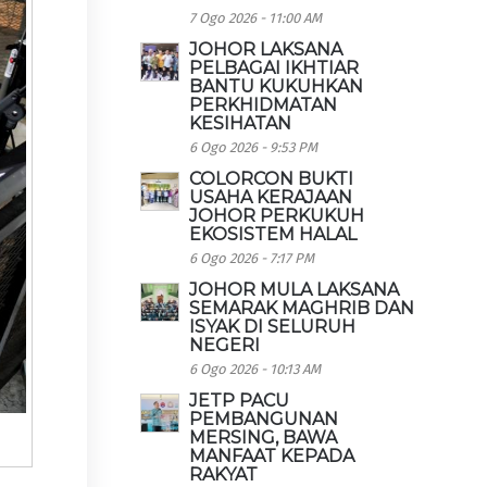
7 Ogo 2026 - 11:00 AM
JOHOR LAKSANA
PELBAGAI IKHTIAR
BANTU KUKUHKAN
PERKHIDMATAN
KESIHATAN
6 Ogo 2026 - 9:53 PM
COLORCON BUKTI
USAHA KERAJAAN
JOHOR PERKUKUH
EKOSISTEM HALAL
6 Ogo 2026 - 7:17 PM
JOHOR MULA LAKSANA
SEMARAK MAGHRIB DAN
ISYAK DI SELURUH
NEGERI
6 Ogo 2026 - 10:13 AM
JETP PACU
PEMBANGUNAN
MERSING, BAWA
MANFAAT KEPADA
RAKYAT