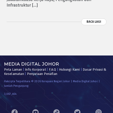
Infrastruktur […]
BACA LAGI
MEDIA DIGITAL JOHOR
Peta Laman
|
Info Korporat
|
F.A.Q
|
Hubungi Kami
|
Dasar Privasi &
Keselamatan
|
Penyataan Penafian
Hakcipta Terpelihara © 2026 Kerajaan Negeri Johor | Media Digital Johor. |
Jumlah Pengunjung:
3,067,464