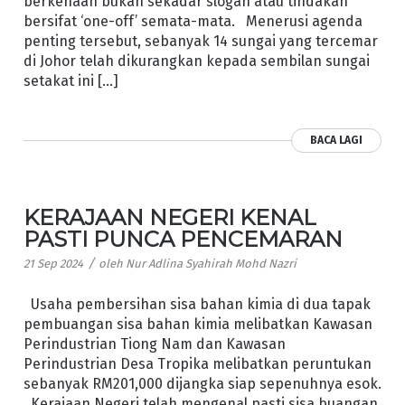
berkenaan bukan sekadar slogan atau tindakan
bersifat ‘one-off’ semata-mata. Menerusi agenda
penting tersebut, sebanyak 14 sungai yang tercemar
di Johor telah dikurangkan kepada sembilan sungai
setakat ini […]
BACA LAGI
KERAJAAN NEGERI KENAL
PASTI PUNCA PENCEMARAN
/
21 Sep 2024
oleh
Nur Adlina Syahirah Mohd Nazri
Usaha pembersihan sisa bahan kimia di dua tapak
pembuangan sisa bahan kimia melibatkan Kawasan
Perindustrian Tiong Nam dan Kawasan
Perindustrian Desa Tropika melibatkan peruntukan
sebanyak RM201,000 dijangka siap sepenuhnya esok.
Kerajaan Negeri telah mengenal pasti sisa buangan