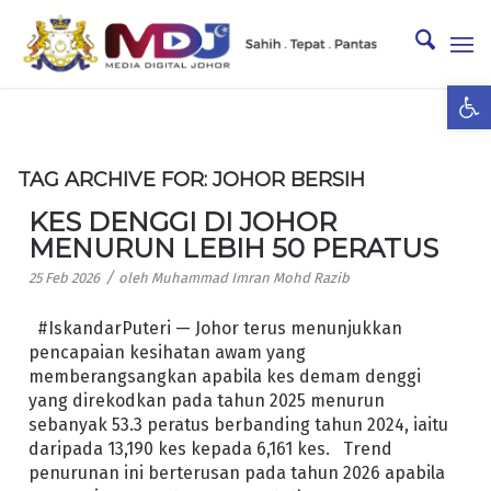
Ope
TAG ARCHIVE FOR:
JOHOR BERSIH
KES DENGGI DI JOHOR
MENURUN LEBIH 50 PERATUS
/
25 Feb 2026
oleh
Muhammad Imran Mohd Razib
#IskandarPuteri — Johor terus menunjukkan
pencapaian kesihatan awam yang
memberangsangkan apabila kes demam denggi
yang direkodkan pada tahun 2025 menurun
sebanyak 53.3 peratus berbanding tahun 2024, iaitu
daripada 13,190 kes kepada 6,161 kes. Trend
penurunan ini berterusan pada tahun 2026 apabila