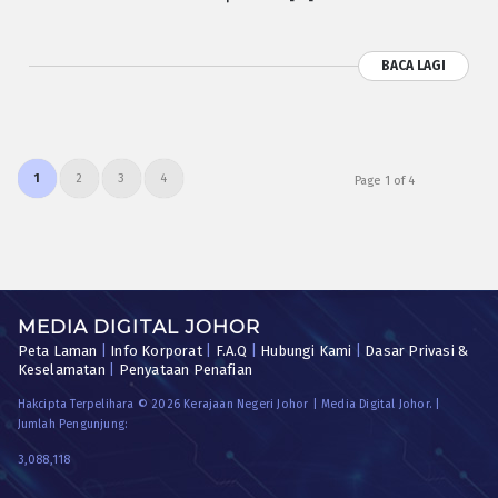
BACA LAGI
1
2
3
4
Page 1 of 4
MEDIA DIGITAL JOHOR
Peta Laman
|
Info Korporat
|
F.A.Q
|
Hubungi Kami
|
Dasar Privasi &
Keselamatan
|
Penyataan Penafian
Hakcipta Terpelihara © 2026 Kerajaan Negeri Johor | Media Digital Johor. |
Jumlah Pengunjung:
3,088,118