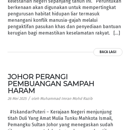
kelestarian negeri sepanjang tahun ini. Peruntukan
berkenaan akan digunakan untuk mempertingkat
pengurusan habitat hidupan liar termasuk
menangani konflik manusia-gajah melalui
pengaktifan pasukan khas dan penyediaan bantuan
kerugian bagi memastikan keselamatan rakyat. […]
BACA LAGI
JOHOR PERANGI
PEMBUANGAN SAMPAH
HARAM
/
26 Mei 2025
oleh
Muhammad Imran Mohd Razib
#IskandarPuteri – Kerajaan Negeri menjunjung
titah Duli Yang Amat Mulia Tunku Mahkota Ismail,
Pemangku Sultan Johor yang menegaskan sudah