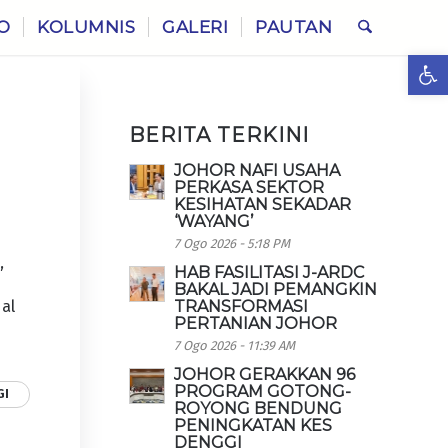
O
KOLUMNIS
GALERI
PAUTAN
Ope
BERITA TERKINI
JOHOR NAFI USAHA
PERKASA SEKTOR
KESIHATAN SEKADAR
‘WAYANG’
7 Ogo 2026 - 5:18 PM
,
HAB FASILITASI J-ARDC
BAKAL JADI PEMANGKIN
al
TRANSFORMASI
PERTANIAN JOHOR
7 Ogo 2026 - 11:39 AM
JOHOR GERAKKAN 96
PROGRAM GOTONG-
GI
ROYONG BENDUNG
PENINGKATAN KES
DENGGI