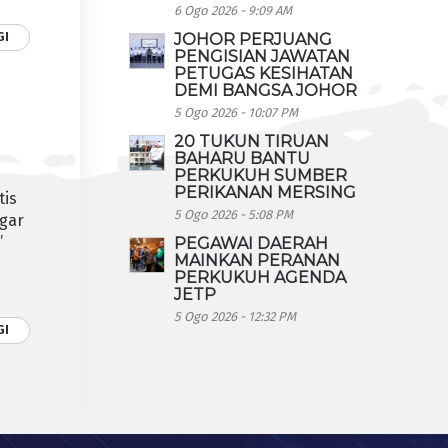
6 Ogo 2026 - 9:09 AM
GI
JOHOR PERJUANG
PENGISIAN JAWATAN
PETUGAS KESIHATAN
DEMI BANGSA JOHOR
5 Ogo 2026 - 10:07 PM
20 TUKUN TIRUAN
BAHARU BANTU
PERKUKUH SUMBER
PERIKANAN MERSING
tis
5 Ogo 2026 - 5:08 PM
agar
’
PEGAWAI DAERAH
MAINKAN PERANAN
PERKUKUH AGENDA
JETP
5 Ogo 2026 - 12:32 PM
GI