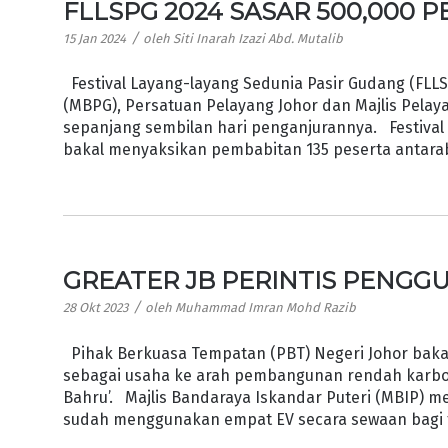
FLLSPG 2024 SASAR 500,000
/
15 Jan 2024
oleh
Siti Inarah Izazi Abd. Mutalib
Festival Layang-layang Sedunia Pasir Gudang (FLL
(MBPG), Persatuan Pelayang Johor dan Majlis Pela
sepanjang sembilan hari penganjurannya. Festival 
bakal menyaksikan pembabitan 135 peserta antaraba
GREATER JB PERINTIS PENGG
/
28 Okt 2023
oleh
Muhammad Imran Mohd Razib
Pihak Berkuasa Tempatan (PBT) Negeri Johor baka
sebagai usaha ke arah pembangunan rendah karbon 
Bahru’. Majlis Bandaraya Iskandar Puteri (MBIP) me
sudah menggunakan empat EV secara sewaan bagi 