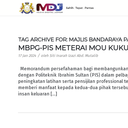
TAG ARCHIVE FOR:
MAJLIS BANDARAYA P
MBPG-PIS METERAI MOU KUK
/
17 Jan 2024
oleh
Siti Inarah Izazi Abd. Mutalib
Memorandum persefahaman bagi membangunkan ke
dengan Politeknik Ibrahim Sultan (PIS) dalam pelba
peningkatan latihan serta pensijilan professional 
memberi manfaat kepada kedua-dua pihak tersebut
insan keluaran […]