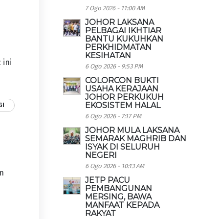
7 Ogo 2026 - 11:00 AM
JOHOR LAKSANA
PELBAGAI IKHTIAR
BANTU KUKUHKAN
PERKHIDMATAN
KESIHATAN
 ini
6 Ogo 2026 - 9:53 PM
COLORCON BUKTI
USAHA KERAJAAN
JOHOR PERKUKUH
EKOSISTEM HALAL
GI
6 Ogo 2026 - 7:17 PM
JOHOR MULA LAKSANA
SEMARAK MAGHRIB DAN
ISYAK DI SELURUH
NEGERI
6 Ogo 2026 - 10:13 AM
an
JETP PACU
PEMBANGUNAN
MERSING, BAWA
MANFAAT KEPADA
RAKYAT