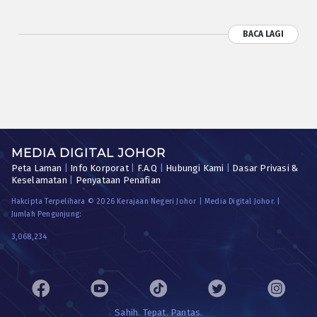
BACA LAGI
MEDIA DIGITAL JOHOR
Peta Laman
|
Info Korporat
|
F.A.Q
|
Hubungi Kami
|
Dasar Privasi &
Keselamatan
|
Penyataan Penafian
Hakcipta Terpelihara © 2026 Kerajaan Negeri Johor | Media Digital Johor. |
Jumlah Pengunjung:
3,068,234
Sahih. Tepat. Pantas.