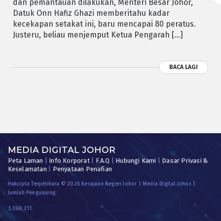
dan pemantauan dilakukan, Menteri Besar Johor,
Datuk Onn Hafiz Ghazi memberitahu kadar
kecekapan setakat ini, baru mencapai 80 peratus.
Justeru, beliau menjemput Ketua Pengarah […]
BACA LAGI
MEDIA DIGITAL JOHOR
Peta Laman
|
Info Korporat
|
F.A.Q
|
Hubungi Kami
|
Dasar Privasi &
Keselamatan
|
Penyataan Penafian
Hakcipta Terpelihara © 2026 Kerajaan Negeri Johor | Media Digital Johor. |
Jumlah Pengunjung:
3,068,211