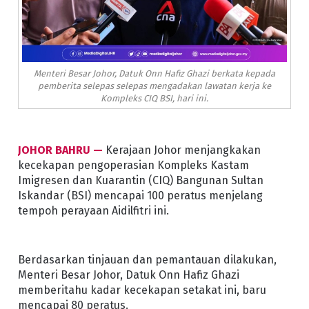
Menteri Besar Johor, Datuk Onn Hafiz Ghazi berkata kepada
pemberita selepas selepas mengadakan lawatan kerja ke
Kompleks CIQ BSI, hari ini.
JOHOR BAHRU —
Kerajaan Johor menjangkakan
kecekapan pengoperasian Kompleks Kastam
Imigresen dan Kuarantin (CIQ) Bangunan Sultan
Iskandar (BSI) mencapai 100 peratus menjelang
tempoh perayaan Aidilfitri ini.
Berdasarkan tinjauan dan pemantauan dilakukan,
Menteri Besar Johor, Datuk Onn Hafiz Ghazi
memberitahu kadar kecekapan setakat ini, baru
mencapai 80 peratus.