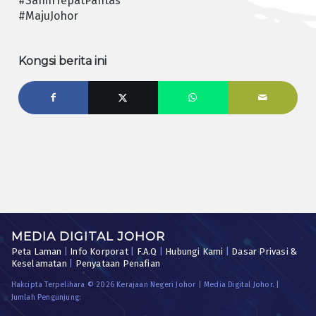
#SahihTepatPantas
#MajuJohor
Kongsi berita ini
MEDIA DIGITAL JOHOR
Peta Laman
|
Info Korporat
|
F.A.Q
|
Hubungi Kami
|
Dasar Privasi &
Keselamatan
|
Penyataan Penafian
Hakcipta Terpelihara © 2026 Kerajaan Negeri Johor | Media Digital Johor. |
Jumlah Pengunjung: