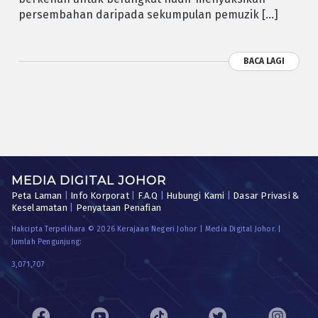
persembahan daripada sekumpulan pemuzik […]
BACA LAGI
MEDIA DIGITAL JOHOR
Peta Laman
|
Info Korporat
|
F.A.Q
|
Hubungi Kami
|
Dasar Privasi &
Keselamatan
|
Penyataan Penafian
Hakcipta Terpelihara © 2026 Kerajaan Negeri Johor | Media Digital Johor. |
Jumlah Pengunjung:
3,071,707