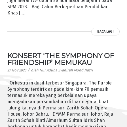
juga meraih A+ dalam semua mata pelajaran pada
SPM 2023. Bagi Calon Berkeperluan Pendidikan
Khas […]
BACA LAGI
KONSERT ‘THE SYMPHONY OF
FRIENDSHIP’ MEMUKAU
/
27 Nov 2023
oleh
Nur Adlina Syahirah Mohd Nazri
Orkestra inklusif terbesar Singapura, The Purple
Symphony terdiri daripada kira-kira 70 pemuzik
termasuk mereka yang berkelainan upaya
mengadakan persembahan di luar negara, buat
julung kalinya di Permaisuri Zarith Sofiah Opera
House, Johor Bahru. DYMM Permaisuri Johor, Raja
Zarith Sofiah Binti Almarhum Sultan Idris Shah
berkenan untuk berangkat hadir menyaksikan