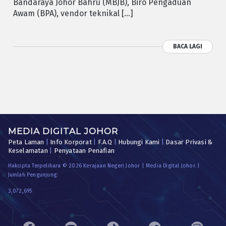
Bandaraya Johor Bahru (MBJB), Biro Pengaduan
Awam (BPA), vendor teknikal […]
BACA LAGI
MEDIA DIGITAL JOHOR
Peta Laman
|
Info Korporat
|
F.A.Q
|
Hubungi Kami
|
Dasar Privasi &
Keselamatan
|
Penyataan Penafian
Hakcipta Terpelihara © 2026 Kerajaan Negeri Johor | Media Digital Johor. |
Jumlah Pengunjung:
3,072,695