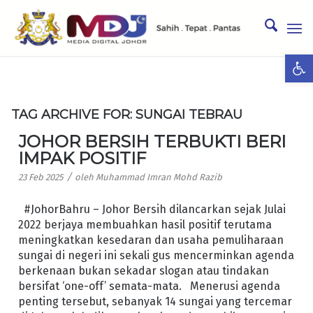
Ope
TAG ARCHIVE FOR:
SUNGAI TEBRAU
JOHOR BERSIH TERBUKTI BERI
IMPAK POSITIF
/
23 Feb 2025
oleh
Muhammad Imran Mohd Razib
#JohorBahru – Johor Bersih dilancarkan sejak Julai
2022 berjaya membuahkan hasil positif terutama
meningkatkan kesedaran dan usaha pemuliharaan
sungai di negeri ini sekali gus mencerminkan agenda
berkenaan bukan sekadar slogan atau tindakan
bersifat ‘one-off’ semata-mata. Menerusi agenda
penting tersebut, sebanyak 14 sungai yang tercemar