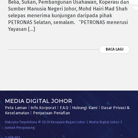
Belia, Sukan, Pembangunan Usahawan, Koperasi dan
Sumber Manusia Negeri Johor, Mohd Hairi Mad Shah
selepas menerima kunjungan daripada pihak
PETRONAS Selatan, semalam. “PETRONAS menerusi
Yayasan […]
BACA LAGI
MEDIA DIGITAL JOHOR
Peta Laman
|
Info Korporat
|
F.A.Q
|
Hubungi Kami
|
Dasar Privasi &
Keselamatan
|
Penyataan Penafian
Hakcipta Terpelihara © 2026 Kerajaan Negeri Johor | Media Digital Johor. |
Jumlah Pengunjung:
3,069,601