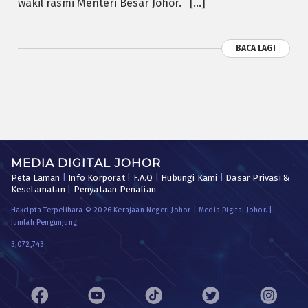
wakil rasmi Menteri Besar Johor. […]
BACA LAGI
MEDIA DIGITAL JOHOR
Peta Laman
|
Info Korporat
|
F.A.Q
|
Hubungi Kami
|
Dasar Privasi &
Keselamatan
|
Penyataan Penafian
Hakcipta Terpelihara © 2026 Kerajaan Negeri Johor | Media Digital Johor. |
Jumlah Pengunjung:
3,072,743