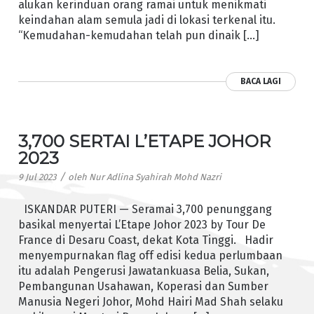
alukan kerinduan orang ramai untuk menikmati
keindahan alam semula jadi di lokasi terkenal itu.
“Kemudahan-kemudahan telah pun dinaik […]
BACA LAGI
3,700 SERTAI L’ETAPE JOHOR
2023
/
9 Jul 2023
oleh
Nur Adlina Syahirah Mohd Nazri
ISKANDAR PUTERI — Seramai 3,700 penunggang
basikal menyertai L’Etape Johor 2023 by Tour De
France di Desaru Coast, dekat Kota Tinggi. Hadir
menyempurnakan flag off edisi kedua perlumbaan
itu adalah Pengerusi Jawatankuasa Belia, Sukan,
Pembangunan Usahawan, Koperasi dan Sumber
Manusia Negeri Johor, Mohd Hairi Mad Shah selaku