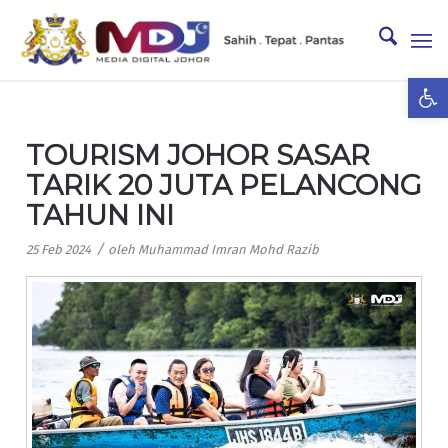
Ope
TOURISM JOHOR SASAR
TARIK 20 JUTA PELANCONG
TAHUN INI
/
25 Feb 2024
oleh
Muhammad Imran Mohd Razib