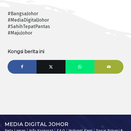
#BangsaJohor
#MediaDigitalJohor
#SahihTepatPantas
#MajuJohor
Kongsi berita ini
MEDIA DIGITAL JOHOR
Peta Laman
|
Info Korporat
|
F.A.Q
|
Hubungi Kami
|
Dasar Privasi &