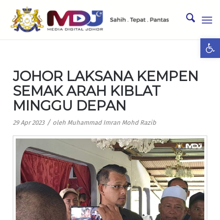
Ope
JOHOR LAKSANA KEMPEN
SEMAK ARAH KIBLAT
MINGGU DEPAN
/
29 Apr 2023
oleh
Muhammad Imran Mohd Razib