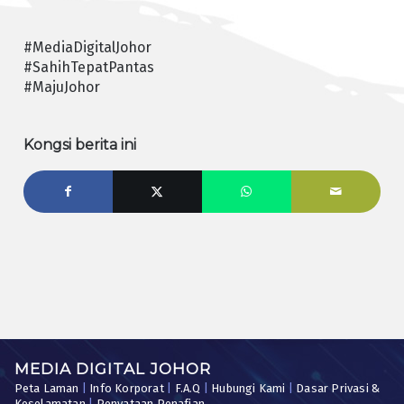
#MediaDigitalJohor
#SahihTepatPantas
#MajuJohor
Kongsi berita ini
MEDIA DIGITAL JOHOR
Peta Laman
|
Info Korporat
|
F.A.Q
|
Hubungi Kami
|
Dasar Privasi &
Keselamatan
|
Penyataan Penafian