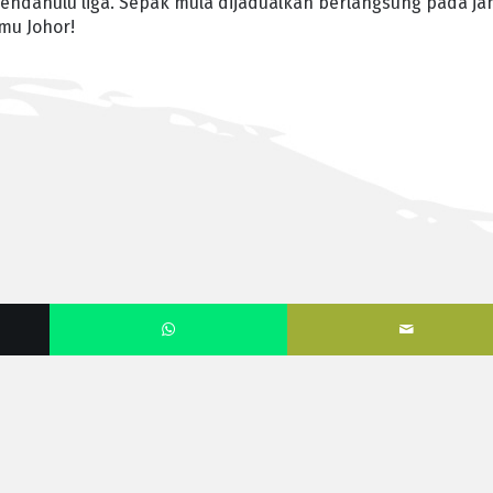
pendahulu liga. Sepak mula dijadualkan berlangsung pada ja
mu Johor!