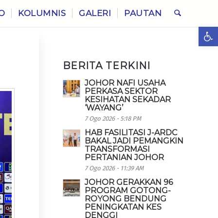
O
KOLUMNIS
GALERI
PAUTAN
Ope
BERITA TERKINI
JOHOR NAFI USAHA
PERKASA SEKTOR
KESIHATAN SEKADAR
‘WAYANG’
7 Ogo 2026 - 5:18 PM
HAB FASILITASI J-ARDC
BAKAL JADI PEMANGKIN
TRANSFORMASI
PERTANIAN JOHOR
7 Ogo 2026 - 11:39 AM
JOHOR GERAKKAN 96
PROGRAM GOTONG-
ROYONG BENDUNG
PENINGKATAN KES
DENGGI