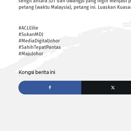
sengit antara JDT dan Gwangju yang ingin menjadi 
petang (waktu Malaysia), petang ini. Luaskan Kuasa
#ACLElite
#SukanMDJ
#MediaDigitalJohor
#SahihTepatPantas
#MajuJohor
Kongsi berita ini