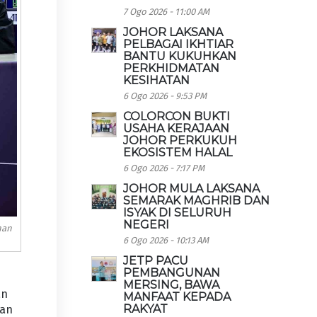
7 Ogo 2026 - 11:00 AM
JOHOR LAKSANA
PELBAGAI IKHTIAR
BANTU KUKUHKAN
PERKHIDMATAN
KESIHATAN
6 Ogo 2026 - 9:53 PM
COLORCON BUKTI
USAHA KERAJAAN
JOHOR PERKUKUH
EKOSISTEM HALAL
6 Ogo 2026 - 7:17 PM
JOHOR MULA LAKSANA
SEMARAK MAGHRIB DAN
ISYAK DI SELURUH
NEGERI
nan
6 Ogo 2026 - 10:13 AM
JETP PACU
PEMBANGUNAN
MERSING, BAWA
an
MANFAAT KEPADA
RAKYAT
pan