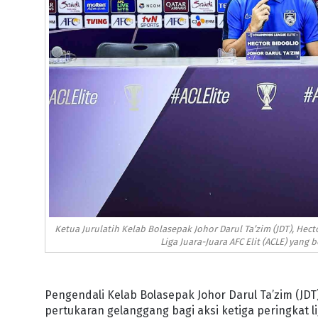
Ketua Jurulatih Kelab Bolasepak Johor Darul Ta’zim (JDT), Hec
Liga Juara-Juara AFC Elit (ACLE) yang
Pengendali Kelab Bolasepak Johor Darul Ta’zim (JDT
pertukaran gelanggang bagi aksi ketiga peringkat li