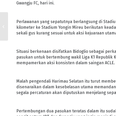
Gwangju FC, hari ini.
BELANJAWAN 2025
Perlawanan yang sepatutnya berlangsung di Stadi
MAMPAN DAN
kilometer ke Stadium Yongin Mireu berikutan kead
SEJAHTERA
sekali gus kurang sesuai untuk aksi kejuaraan utama
Situasi berkenaan disifatkan Bidoglio sebagai per
pasukan untuk bertembung wakil Liga K1 Republik
mempamerkan aksi konsisten dalam saingan ACLE.
Malah pengendali Harimau Selatan itu turut membe
disenaraikan dalam kesebelasan utama memandan
segala percaturan akan diputuskan menjelang sepa
Pertembungan dua pasukan teratas dalam itu suda