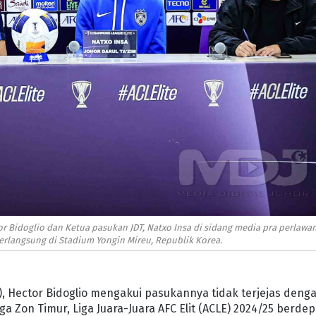
tor Bidoglio dan Ketua pasukan JDT, Natxo Insa di sidang media pra perlawa
 berlangsung di Stadium Yongin Mireu, Republik Korea.
), Hector Bidoglio mengakui pasukannya tidak terjejas deng
ga Zon Timur, Liga Juara-Juara AFC Elit (ACLE) 2024/25 berde