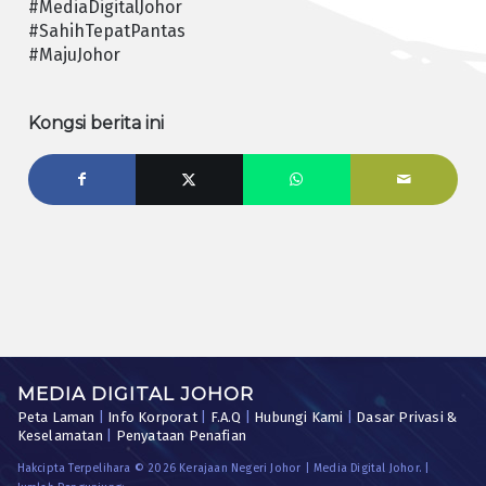
#MediaDigitalJohor
#SahihTepatPantas
#MajuJohor
Kongsi berita ini
MEDIA DIGITAL JOHOR
Peta Laman
|
Info Korporat
|
F.A.Q
|
Hubungi Kami
|
Dasar Privasi &
Keselamatan
|
Penyataan Penafian
Hakcipta Terpelihara © 2026 Kerajaan Negeri Johor | Media Digital Johor. |