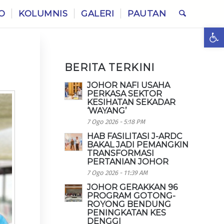
O
KOLUMNIS
GALERI
PAUTAN
Ope
BERITA TERKINI
JOHOR NAFI USAHA
PERKASA SEKTOR
KESIHATAN SEKADAR
‘WAYANG’
7 Ogo 2026 - 5:18 PM
HAB FASILITASI J-ARDC
BAKAL JADI PEMANGKIN
TRANSFORMASI
PERTANIAN JOHOR
7 Ogo 2026 - 11:39 AM
JOHOR GERAKKAN 96
PROGRAM GOTONG-
ROYONG BENDUNG
PENINGKATAN KES
DENGGI