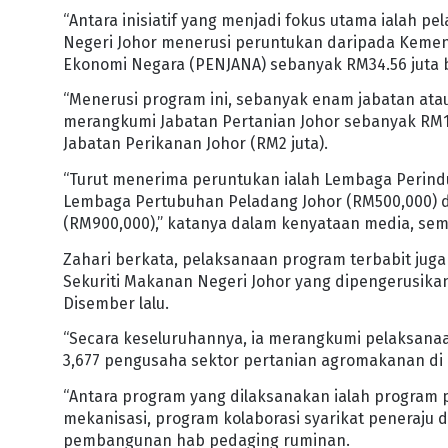
“Antara inisiatif yang menjadi fokus utama ialah 
Negeri Johor menerusi peruntukan daripada Kemen
Ekonomi Negara (PENJANA) sebanyak RM34.56 juta 
“Menerusi program ini, sebanyak enam jabatan at
merangkumi Jabatan Pertanian Johor sebanyak RM16.
Jabatan Perikanan Johor (RM2 juta).
“Turut menerima peruntukan ialah Lembaga Perindu
Lembaga Pertubuhan Peladang Johor (RM500,000) d
(RM900,000),” katanya dalam kenyataan media, se
Zahari berkata, pelaksanaan program terbabit ju
Sekuriti Makanan Negeri Johor yang dipengerusikan
Disember lalu.
“Secara keseluruhannya, ia merangkumi pelaksana
3,677 pengusaha sektor pertanian agromakanan di pe
“Antara program yang dilaksanakan ialah program p
mekanisasi, program kolaborasi syarikat peneraju
pembangunan hab pedaging ruminan.