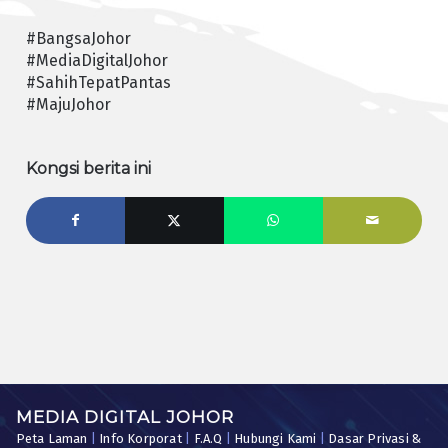
#BangsaJohor
#MediaDigitalJohor
#SahihTepatPantas
#MajuJohor
Kongsi berita ini
MEDIA DIGITAL JOHOR
Peta Laman
|
Info Korporat
|
F.A.Q
|
Hubungi Kami
|
Dasar Privasi &