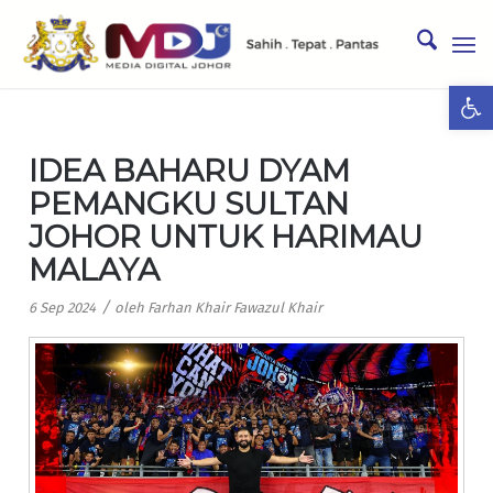
Ope
IDEA BAHARU DYAM
PEMANGKU SULTAN
JOHOR UNTUK HARIMAU
MALAYA
/
6 Sep 2024
oleh
Farhan Khair Fawazul Khair