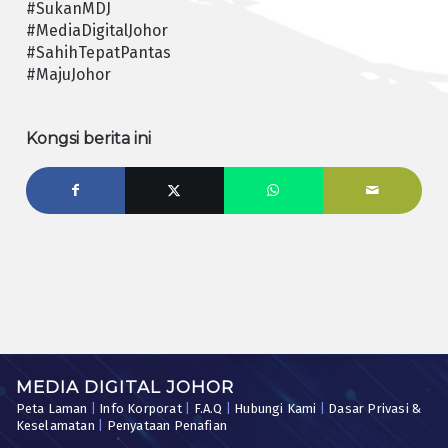
#SukanMDJ
#MediaDigitalJohor
#SahihTepatPantas
#MajuJohor
Kongsi berita ini
MEDIA DIGITAL JOHOR
Peta Laman
|
Info Korporat
|
F.A.Q
|
Hubungi Kami
|
Dasar Privasi &
Keselamatan
|
Penyataan Penafian