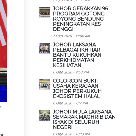
JOHOR GERAKKAN 96
PROGRAM GOTONG-
ROYONG BENDUNG
PENINGKATAN KES
DENGGI
7 Ogo 2026 - 11:00 AM
JOHOR LAKSANA
PELBAGAI IKHTIAR
BANTU KUKUHKAN
PERKHIDMATAN
KESIHATAN
6 Ogo 2026 - 9:53 PM
COLORCON BUKTI
USAHA KERAJAAN
JOHOR PERKUKUH
EKOSISTEM HALAL
6 Ogo 2026 - 7:17 PM
a
JOHOR MULA LAKSANA
SEMARAK MAGHRIB DAN
ISYAK DI SELURUH
NEGERI
6 Ogo 2026 - 10:13 AM
al