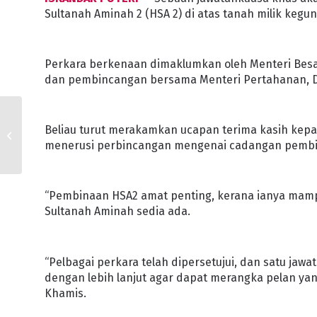
Sultanah Aminah 2 (HSA 2) di atas tanah milik ke
Perkara berkenaan dimaklumkan oleh Menteri Besa
dan pembincangan bersama Menteri Pertahanan, D
KERAJAAN NEGERI
Beliau turut merakamkan ucapan terima kasih kep
BAKAL TUBUHKAN
menerusi perbincangan mengenai cadangan pembin
RMMJ DI RENGGAM
“Pembinaan HSA2 amat penting, kerana ianya mam
Sultanah Aminah sedia ada.
“Pelbagai perkara telah dipersetujui, dan satu ja
dengan lebih lanjut agar dapat merangka pelan yan
Khamis.