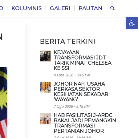
O
KOLUMNIS
GALERI
PAUTAN
Ope
N
BERITA TERKINI
KEJAYAAN
TRANSFORMASI JDT
TARIK MINAT CHELSEA
KE SSI
9 Ogo 2026 - 3:46 PM
JOHOR NAFI USAHA
PERKASA SEKTOR
KESIHATAN SEKADAR
‘WAYANG’
7 Ogo 2026 - 5:18 PM
HAB FASILITASI J-ARDC
BAKAL JADI PEMANGKIN
TRANSFORMASI
PERTANIAN JOHOR
7 Ogo 2026 - 11:39 AM