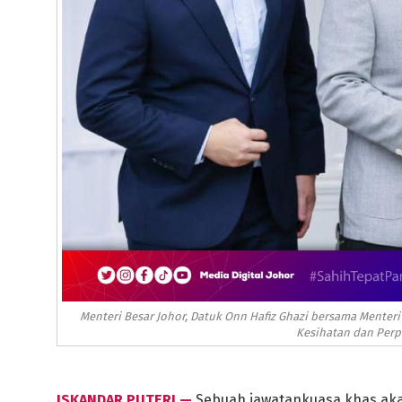
Menteri Besar Johor, Datuk Onn Hafiz Ghazi bersama Mente
Kesihatan dan Perp
ISKANDAR PUTERI —
Sebuah jawatankuasa khas aka