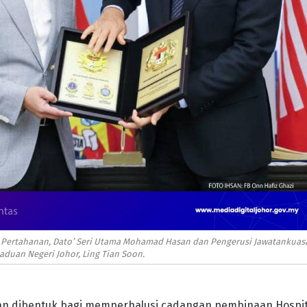
ri Pertahanan, Dato’ Seri Utama Mohamad Hasan dan Pengerusi Jawatankuas
aduan Negeri Johor, Ling Tian Soon.
n dibentuk bagi memperhalusi cadangan pembinaan Hospit