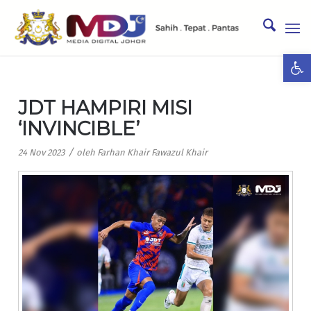
Ope
JDT HAMPIRI MISI
‘INVINCIBLE’
/
24 Nov 2023
oleh
Farhan Khair Fawazul Khair