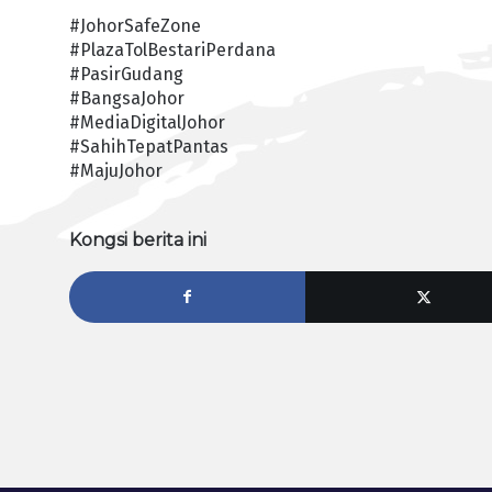
#JohorSafeZone
#PlazaTolBestariPerdana
#PasirGudang
#BangsaJohor
#MediaDigitalJohor
#SahihTepatPantas
#MajuJohor
Kongsi berita ini