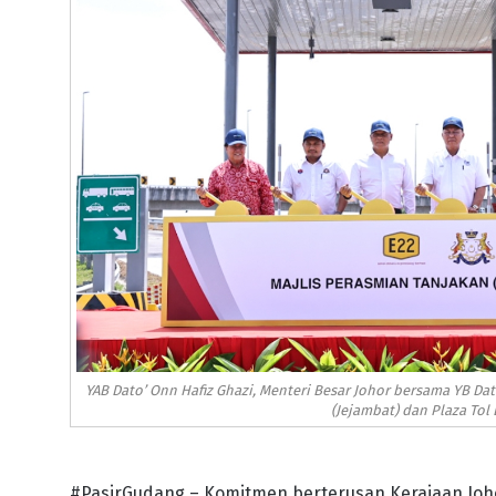
YAB Dato’ Onn Hafiz Ghazi, Menteri Besar Johor bersama YB Dat
(Jejambat) dan Plaza Tol 
#PasirGudang – Komitmen berterusan Kerajaan Joho