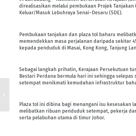
direalisasikan melalui pembukaan Projek Tanjakan (
Keluar/Masuk Lebuhraya Senai–Desaru (SDE).
Pembukaan tanjakan dan plaza tol baharu melibatk
memendekkan masa perjalanan daripada sekitar 45
kepada penduduk di Masai, Kong Kong, Tanjung Lan
Sebagai langkah prihatin, Kerajaan Persekutuan t
Bestari Perdana bermula hari ini sehingga selepas
setempat menikmati kemudahan infrastruktur baha
PELABURAN BROOKS
AUTOMATION PACU
JOHOR SEBAGAI
Plaza tol ini dibina bagi menangani isu kesesakan
DESTINASI INDUSTRI
melibatkan ribuan penduduk setempat, pekerja dan
SEMIKONDUKTOR...
serta pelabuhan utama di timur Johor.