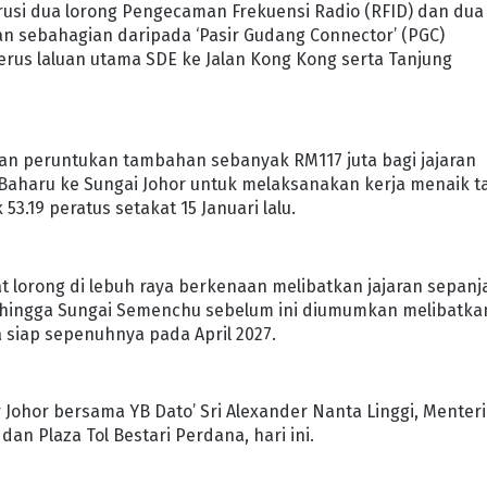
usi dua lorong Pengecaman Frekuensi Radio (RFID) dan dua
akan sebahagian daripada ‘Pasir Gudang Connector’ (PGC)
erus laluan utama SDE ke Jalan Kong Kong serta Tanjung
an peruntukan tambahan sebanyak RM117 juta bagi jajaran
aharu ke Sungai Johor untuk melaksanakan kerja menaik t
3.19 peratus setakat 15 Januari lalu.
t lorong di lebuh raya berkenaan melibatkan jajaran sepanj
r hingga Sungai Semenchu sebelum ini diumumkan melibatka
 siap sepenuhnya pada April 2027.
r Johor bersama YB Dato’ Sri Alexander Nanta Linggi, Menteri
dan Plaza Tol Bestari Perdana, hari ini.