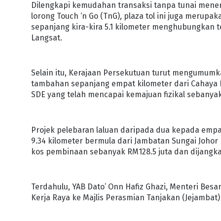
Dilengkapi kemudahan transaksi tanpa tunai mener
lorong Touch ‘n Go (TnG), plaza tol ini juga merup
sepanjang kira-kira 5.1 kilometer menghubungkan t
Langsat.
Selain itu, Kerajaan Persekutuan turut mengumumk
tambahan sepanjang empat kilometer dari Cahaya B
SDE yang telah mencapai kemajuan fizikal sebanyak 5
Projek pelebaran laluan daripada dua kepada empa
9.34 kilometer bermula dari Jambatan Sungai Joho
kos pembinaan sebanyak RM128.5 juta dan dijangka
Terdahulu, YAB Dato’ Onn Hafiz Ghazi, Menteri Besa
Kerja Raya ke Majlis Perasmian Tanjakan (Jejambat) 