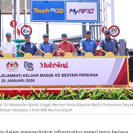
o’ Sri Alexander Nanta Linggi, Menteri Kerja Raya ke Majlis Perasmian Tanja
Bestari Perdana. | Foto MDJ Nurina Aisyah
r dalam memperkukuh infrastruktur negeri terus berjaya