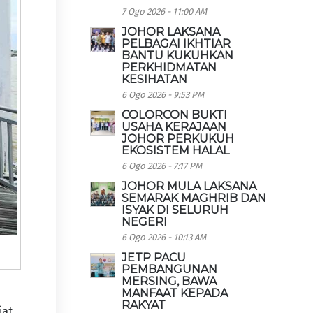
7 Ogo 2026 - 11:00 AM
JOHOR LAKSANA
PELBAGAI IKHTIAR
BANTU KUKUHKAN
PERKHIDMATAN
KESIHATAN
6 Ogo 2026 - 9:53 PM
COLORCON BUKTI
USAHA KERAJAAN
JOHOR PERKUKUH
EKOSISTEM HALAL
6 Ogo 2026 - 7:17 PM
JOHOR MULA LAKSANA
SEMARAK MAGHRIB DAN
ISYAK DI SELURUH
NEGERI
6 Ogo 2026 - 10:13 AM
JETP PACU
PEMBANGUNAN
MERSING, BAWA
MANFAAT KEPADA
RAKYAT
iat