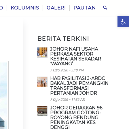
O
KOLUMNIS
GALERI
PAUTAN
Ope
BERITA TERKINI
JOHOR NAFI USAHA
PERKASA SEKTOR
KESIHATAN SEKADAR
‘WAYANG’
7 Ogo 2026 - 5:18 PM
HAB FASILITASI J-ARDC
BAKAL JADI PEMANGKIN
TRANSFORMASI
PERTANIAN JOHOR
7 Ogo 2026 - 11:39 AM
JOHOR GERAKKAN 96
PROGRAM GOTONG-
ROYONG BENDUNG
PENINGKATAN KES
DENGGI