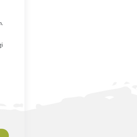
n.
gi