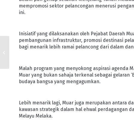
mempromosi sektor pelancongan menerusi penganju
ini.
Inisiatif yang dilaksanakan oleh Pejabat Daerah 
pembangunan infrastruktur, promosi destinasi p
ALUMNI AKADEMI
bagi menarik lebih ramai pelancong dari dalam dan
TULANG BELAKANG
PENTADBIRAN NEGERI
Malah program yang menyokong aspirasi agenda Maj
Muar yang bukan sahaja terkenal sebagai gelaran ‘B
budaya bangsa yang mengagumkan.
Lebih menarik lagi, Muar juga merupakan antara dae
kawasan strategik dalam hal ehwal perdagangan d
Melayu Melaka.