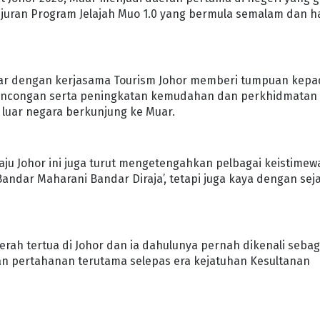
ran Program Jelajah Muo 1.0 yang bermula semalam dan h
Muar dengan kerjasama Tourism Johor memberi tumpuan kep
elancongan serta peningkatan kemudahan dan perkhidmatan
 luar negara berkunjung ke Muar.
u Johor ini juga turut mengetengahkan pelbagai keistime
andar Maharani Bandar Diraja’, tetapi juga kaya dengan sej
rah tertua di Johor dan ia dahulunya pernah dikenali sebag
an pertahanan terutama selepas era kejatuhan Kesultanan