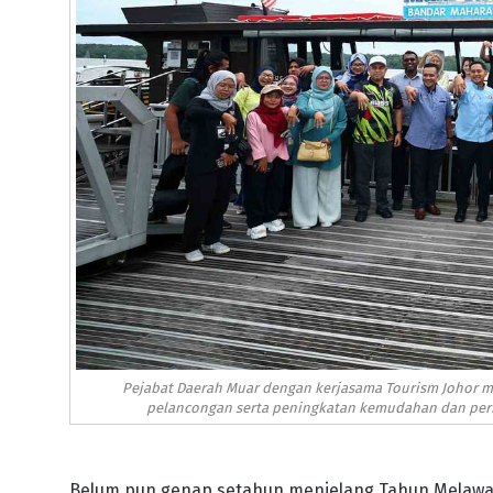
Pejabat Daerah Muar dengan kerjasama Tourism Johor 
pelancongan serta peningkatan kemudahan dan perk
Belum pun genap setahun menjelang Tahun Melawat 