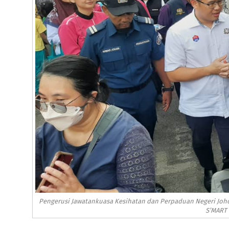
Pengerusi Jawatankuasa Kesihatan dan Perpaduan Negeri Joh
S’MART P