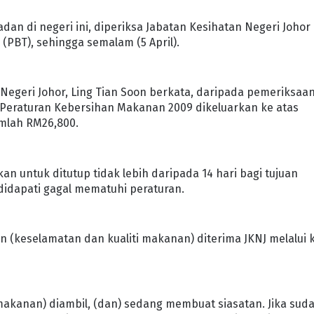
an di negeri ini, diperiksa Jabatan Kesihatan Negeri Johor
PBT), sehingga semalam (5 April).
egeri Johor, Ling Tian Soon berkata, daripada pemeriksaa
n-Peraturan Kebersihan Makanan 2009 dikeluarkan ke atas
mlah RM26,800.
an untuk ditutup tidak lebih daripada 14 hari bagi tujuan
idapati gagal mematuhi peraturan.
n (keselamatan dan kualiti makanan) diterima JKNJ melalui 
akanan) diambil, (dan) sedang membuat siasatan. Jika sud