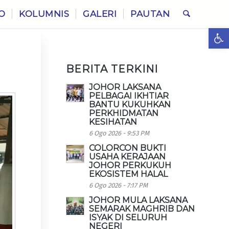
O
KOLUMNIS
GALERI
PAUTAN
Ope
BERITA TERKINI
JOHOR LAKSANA
PELBAGAI IKHTIAR
BANTU KUKUHKAN
PERKHIDMATAN
KESIHATAN
6 Ogo 2026 - 9:53 PM
COLORCON BUKTI
USAHA KERAJAAN
JOHOR PERKUKUH
EKOSISTEM HALAL
6 Ogo 2026 - 7:17 PM
JOHOR MULA LAKSANA
SEMARAK MAGHRIB DAN
ISYAK DI SELURUH
NEGERI