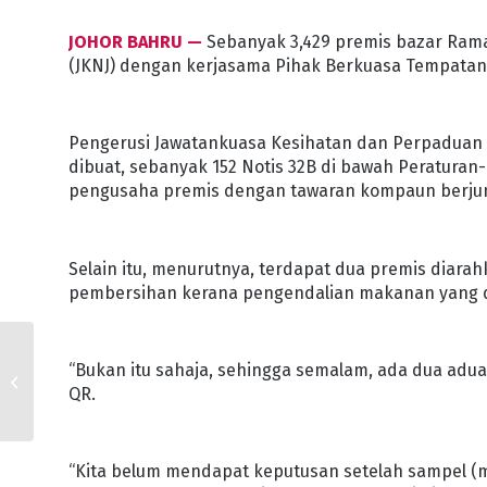
JOHOR BAHRU —
Sebanyak 3,429 premis bazar Ramad
(JKNJ) dengan kerjasama Pihak Berkuasa Tempatan (
Pengerusi Jawatankuasa Kesihatan dan Perpaduan N
dibuat, sebanyak 152 Notis 32B di bawah Peratura
pengusaha premis dengan tawaran kompaun berju
Selain itu, menurutnya, terdapat dua premis diarahk
pembersihan kerana pengendalian makanan yang d
BUBUR LAMBUK
“Bukan itu sahaja, sehingga semalam, ada dua adua
PENGERAT
QR.
SILATURAHIM,
KEAKRABAN
“Kita belum mendapat keputusan setelah sampel (m