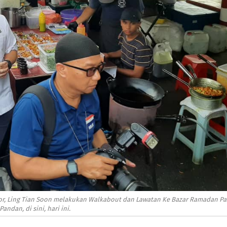
or, Ling Tian Soon melakukan Walkabout dan Lawatan Ke Bazar Ramadan Pa
andan, di sini, hari ini.